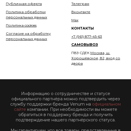
Публичная оферта
Телеграм
Политика обработки
Вконтакте
персональных данных
Мах
Политика cookies
КОНТАКТЫ
Согласие на обработку
+7 (961) 877-45-63
персональных данных
САМОВЫВОЗ
ПВЗ СДЕК
Москва, ш.
Хорошёвское, 82, вход со
двора
Информацию о сотрудничестве и статусе
официального партнёра можно подтвердить через
службу поддержки бренда Venum на
официальном
сайте
компании. При необходимости вы можете
обратиться в поддержку бренда и получить
подтверждение нашего партнёрского статуса.
Мы гарантируем, что все товары, представленные в