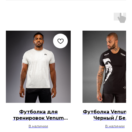
Футболка для
Футболка Venum G
тренировок Venum
Черный / Бел
Aegis - Слоновая кость
В наличии
В наличии