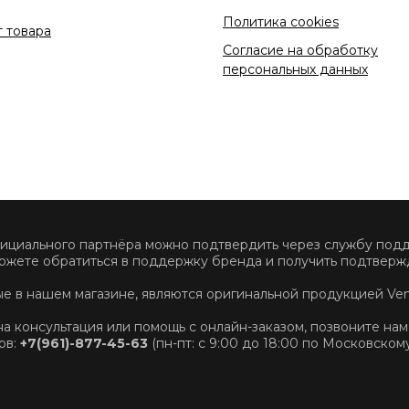
Политика cookies
 товара
Согласие на обработку
персональных данных
фициального партнёра можно подтвердить через службу по
ожете обратиться в поддержку бренда и получить подтвержд
ные в нашем магазине, являются оригинальной продукцией Ve
на консультация или помощь с онлайн-заказом, позвоните нам
ов:
+7(961)-877-45-63
(пн-пт: с 9:00 до 18:00 по Московском