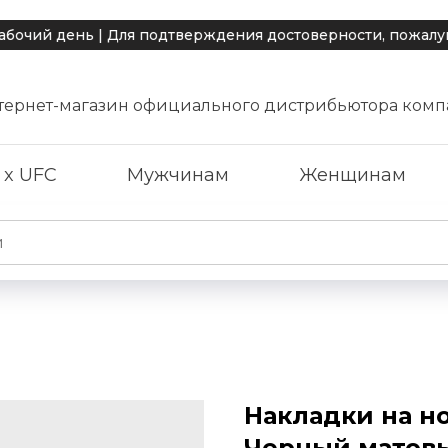
й день | Для подтверждения достоверности, пожалуйста,
тернет-магазин официального дистрибьютора комп
 x UFC
Мужчинам
Женщинам
Накладки на но
Черный матов