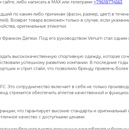
сайте, либо написать в MAX или телеграмм
+79618774563
дший по каким-либо причинам (фасон, размер, цвет) в течен
телей). Возврат товара возможен только в случае, если указан
ойства, оригинальные этикетки.
и Франком Депюи. Под его руководством Venum стал одним
дать высококачественную спортивную одежду, которая сочет
ствовали успешному развитию компании. В последние годы
ортшик и стрит стайл, что позволило бренду привлечь более 
C. Это сотрудничество включает в себя не только производ
енд стремится обеспечить атлетов качественной и функцио
анции, что гарантирует высокие стандарты и оригинальный 
отличное качество с доступными ценами.