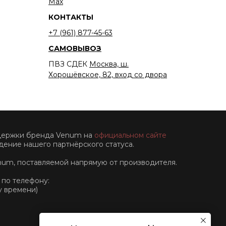
Мах
КОНТАКТЫ
+7 (961) 877-45-63
САМОВЫВОЗ
ПВЗ СДЕК
Москва, ш.
Хорошёвское, 82, вход со двора
ддержки бренда Venum на
официальном сайте
ение нашего партнёрского статуса.
num, поставляемой напрямую от производителя.
 по телефону:
у времени)