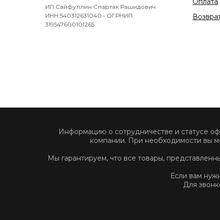
Оплата
ИП Сайфуллин Спартак Рашидович
ИНН 540312631040 • ОГРНИП
Возврат
319547600101265
Информацию о сотрудничестве и статусе о
компании. При необходимости вы м
Мы гарантируем, что все товары, представлен
Если вам нуж
Для звонк