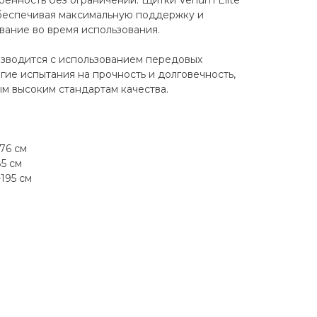
вренность без ограничений. Щитки Venum Elite
обеспечивая максимальную поддержку и
вание во время использования.
изводится с использованием передовых
гие испытания на прочность и долговечность,
ым высоким стандартам качества.
176 см
85 см
-195 см