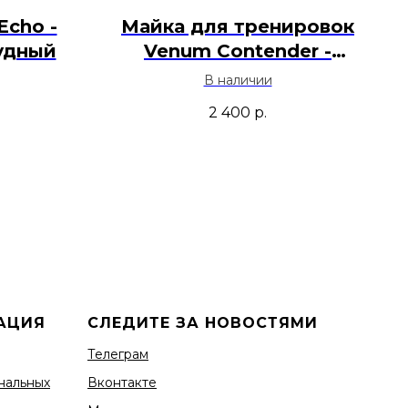
Echo -
Майка для тренировок
удный
Venum Contender -
Бургундий
В наличии
2 400
р.
АЦИЯ
СЛЕДИТЕ ЗА НОВОСТЯМИ
Телеграм
нальных
Вконтакте