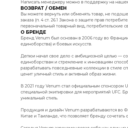
Написать менеджеру можно в поддержку на нашем 
ВОЗВРАТ / ОБМЕН
Вы можете вернуть или обменять товар, не подоше
заказа (п. 4 ст. 26.1 Закона о защите прав потреби
первоначальный товарный вид, потребительские св
О БРЕНДЕ
Бренд Venum был основан в 2006 году во Франци
единоборства) и боевых искусств.
Депюи начал свое дело с амбициозной целью — соз
единоборствам и стремление к инновациям способ
разрабатывать повседневные коллекции в стиле сп
ценит уличный стиль и активный образ жизни.
В 2021 году Venum стал официальным спонсором UF
специальной экипировки для мероприятий UFC. Бр
уникальный стиль.
Продукция и дизайн Venum разрабатываются во Фр
Китае и Таиланде, что позволяет бренду сочетать 