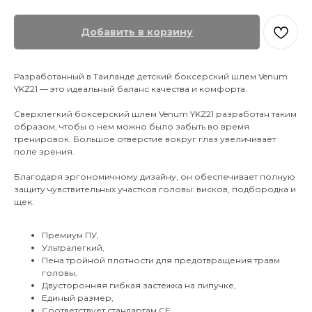
Добавить в корзину
Разработанный в Таиланде детский боксерский шлем Venum
YKZ21 — это идеальный баланс качества и комфорта.
Сверхлегкий боксерский шлем Venum YKZ21 разработан таким
образом, чтобы о нем можно было забыть во время
тренировок. Большое отверстие вокруг глаз увеличивает
поле зрения.
Благодаря эргономичному дизайну, он обеспечивает полную
защиту чувствительных участков головы: висков, подбородка и
щек.
Премиум ПУ,
Ультралегкий,
Пена тройной плотности для предотвращения травм
головы,
Двусторонняя гибкая застежка на липучке,
Единый размер,
Соответствует стандартам CE.