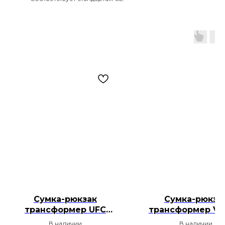
Сумка-рюкзак
Сумка-рюкза
трансформер UFC
трансформер V
Zenith by Venum Fight
Shockwave 48 
В наличии
В наличии