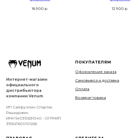
Week - Черный / Белый
Черный
16 900
р.
12 900
р.
ПОКУПАТЕЛЯМ
Оформление заказа
Интернет-магазин
Самовывоз и доставка
официального
Оплата
дистрибьютора
компании Venum
Возврат товара
ИП Сайфуллин Спартак
Рашидович
ИНН 540312631040 • ОГРНИП
319547600101265