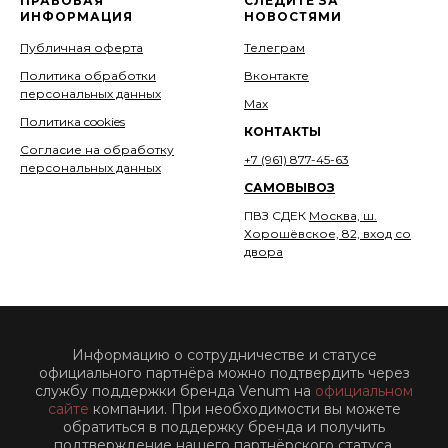
ПРАВОВАЯ
СЛЕДИТЕ ЗА
ИНФОРМАЦИЯ
НОВОСТЯМИ
Публичная оферта
Телеграм
Политика обработки
Вконтакте
персональных данных
Мах
Политика cookies
КОНТАКТЫ
Согласие на обработку
+7 (961) 877-45-63
персональных данных
САМОВЫВОЗ
ПВЗ СДЕК
Москва, ш.
Хорошёвское, 82, вход со
двора
Информацию о сотрудничестве и статусе
официального партнёра можно подтвердить через
службу поддержки бренда Venum на
официальном
сайте
компании. При необходимости вы можете
обратиться в поддержку бренда и получить
подтверждение нашего партнёрского статуса.