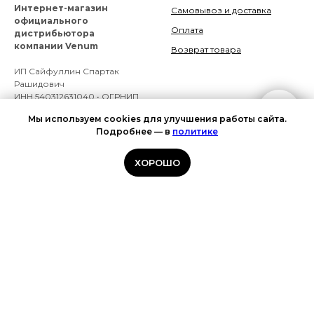
Интернет-магазин
Самовывоз и доставка
официального
Оплата
дистрибьютора
компании Venum
Возврат товара
ИП Сайфуллин Спартак
Рашидович
ИНН 540312631040 • ОГРНИП
319547600101265
Мы используем cookies для улучшения работы сайта.
Подробнее — в
политике
ПРАВОВАЯ
СЛЕДИТЕ ЗА
ИНФОРМАЦИЯ
НОВОСТЯМИ
ХОРОШО
Публичная оферта
Телеграм
Политика обработки
Вконтакте
персональных данных
Мах
Политика cookies
КОНТАКТЫ
Согласие на обработку
+7 (961) 877-45-63
персональных данных
САМОВЫВОЗ
ПВЗ СДЕК
Москва, ш.
Хорошёвское, 82, вход со