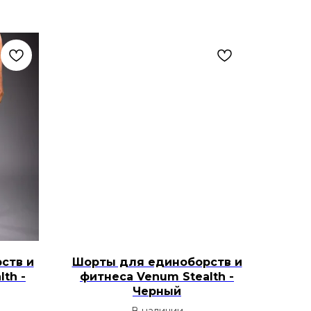
ств и
Шорты для единоборств и
th -
фитнеса Venum Stealth -
Черный
В наличии