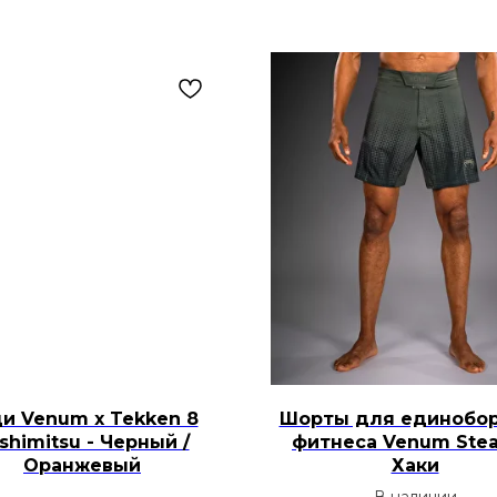
и Venum x Tekken 8
Шорты для единобор
shimitsu - Черный /
фитнеса Venum Steal
Оранжевый
Хаки
В наличии