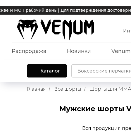
МО 1 рабочий день | Для подтверждения достоверности,
Ин
Распродажа
Новинки
Venum
Каталог
Главная
Все шорты
Шорты для ММА
/
/
Мужские шорты V
Вся продукция пре