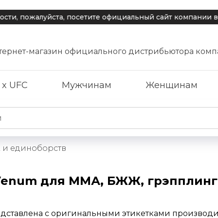
 пожалуйста, посетите официальный сайт компании в раз
тернет-магазин официального дистрибьютора комп
 x UFC
Мужчинам
Женщинам
 и единоборств
enum для ММА, БЖЖ, грэпплинга 
дставлена с оригинальными этикетками производ