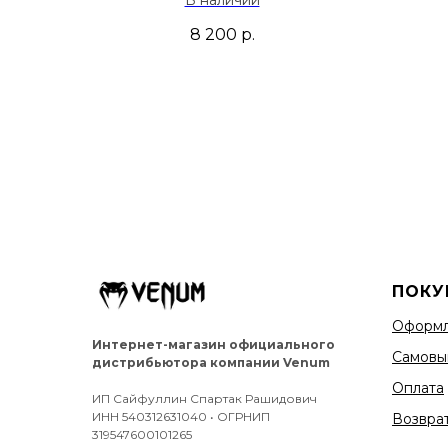
8 200
р.
ПОКУ
Оформл
Интернет-магазин официального
Самовы
дистрибьютора компании Venum
Оплата
ИП Сайфуллин Спартак Рашидович
ИНН 540312631040 • ОГРНИП
Возврат
319547600101265