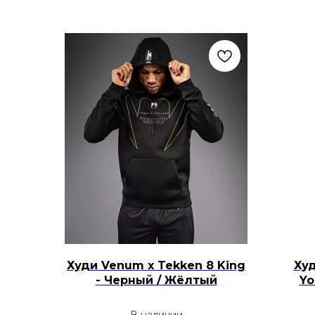
Худи Venum x Tekken 8 King
Худ
- Черный / Жёлтый
Yo
В наличии