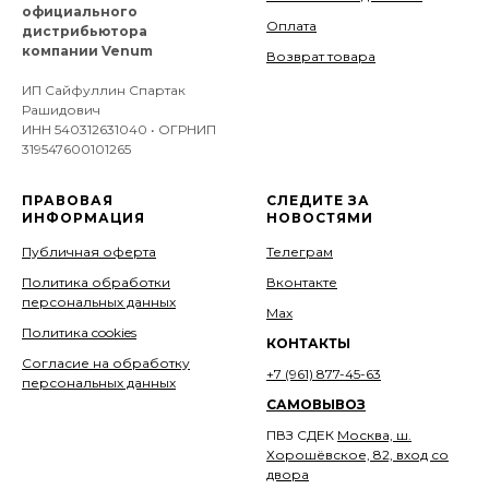
официального
Оплата
дистрибьютора
компании Venum
Возврат товара
ИП Сайфуллин Спартак
Рашидович
ИНН 540312631040 • ОГРНИП
319547600101265
ПРАВОВАЯ
СЛЕДИТЕ ЗА
ИНФОРМАЦИЯ
НОВОСТЯМИ
Публичная оферта
Телеграм
Политика обработки
Вконтакте
персональных данных
Мах
Политика cookies
КОНТАКТЫ
Согласие на обработку
+7 (961) 877-45-63
персональных данных
САМОВЫВОЗ
ПВЗ СДЕК
Москва, ш.
Хорошёвское, 82, вход со
двора