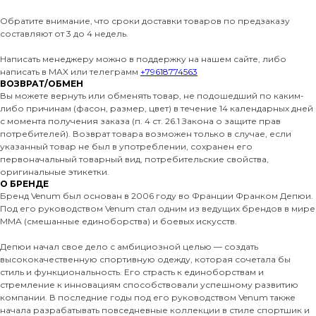
Обратите внимание, что сроки доставки товаров по предзаказу
составляют от 3 до 4 недель.
Написать менеджеру можно в поддержку на нашем сайте, либо
написать в MAX или телеграмм
+79618774563
ВОЗВРАТ/ОБМЕН
Вы можете вернуть или обменять товар, не подошедший по каким-
либо причинам (фасон, размер, цвет) в течение 14 календарных дней
с момента получения заказа (п. 4 ст. 26.1 Закона о защите прав
потребителей). Возврат товара возможен только в случае, если
указанный товар не был в употреблении, сохранен его
первоначальный товарный вид, потребительские свойства,
оригинальные этикетки.
О БРЕНДЕ
Бренд Venum был основан в 2006 году во Франции Франком Депюи.
Под его руководством Venum стал одним из ведущих брендов в мире
MMA (смешанные единоборства) и боевых искусств.
Депюи начал свое дело с амбициозной целью — создать
высококачественную спортивную одежду, которая сочетала бы
стиль и функциональность. Его страсть к единоборствам и
стремление к инновациям способствовали успешному развитию
компании. В последние годы под его руководством Venum также
начала разрабатывать повседневные коллекции в стиле спортшик и