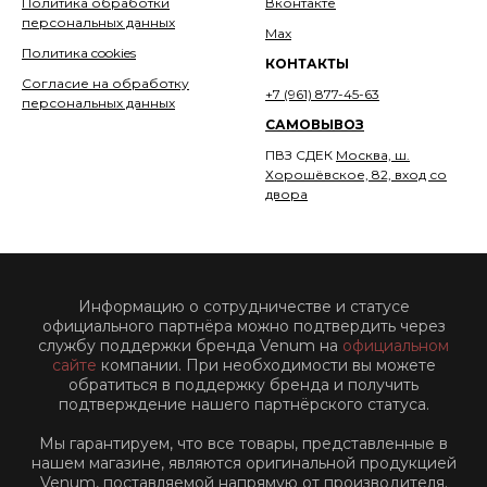
Политика обработки
Вконтакте
персональных данных
Мах
Политика cookies
КОНТАКТЫ
Согласие на обработку
+7 (961) 877-45-63
персональных данных
САМОВЫВОЗ
ПВЗ СДЕК
Москва, ш.
Хорошёвское, 82, вход со
двора
Информацию о сотрудничестве и статусе
официального партнёра можно подтвердить через
службу поддержки бренда Venum на
официальном
сайте
компании. При необходимости вы можете
обратиться в поддержку бренда и получить
подтверждение нашего партнёрского статуса.
Мы гарантируем, что все товары, представленные в
нашем магазине, являются оригинальной продукцией
Venum, поставляемой напрямую от производителя.