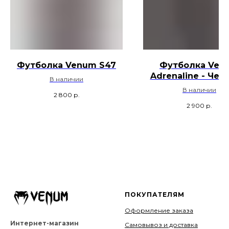
Футболка Venum S47
Футболка Ven
Adrenaline - Чер
В наличии
Песок
В наличии
2 800
р.
2 900
р.
ПОКУПАТЕЛЯМ
Оформление заказа
Интернет-магазин
Самовывоз и доставка