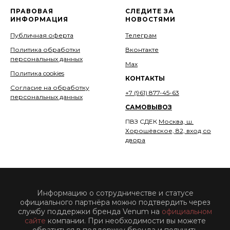
ПРАВОВАЯ
СЛЕДИТЕ ЗА
ИНФОРМАЦИЯ
НОВОСТЯМИ
Публичная оферта
Телеграм
Политика обработки
Вконтакте
персональных данных
Мах
Политика cookies
КОНТАКТЫ
Согласие на обработку
+7 (961) 877-45-63
персональных данных
САМОВЫВОЗ
ПВЗ СДЕК
Москва, ш.
Хорошёвское, 82, вход со
двора
Информацию о сотрудничестве и статусе
официального партнёра можно подтвердить через
службу поддержки бренда Venum на
официальном
сайте
компании. При необходимости вы можете