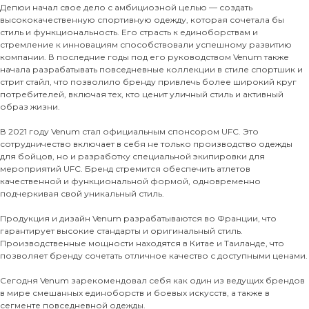
Депюи начал свое дело с амбициозной целью — создать
высококачественную спортивную одежду, которая сочетала бы
стиль и функциональность. Его страсть к единоборствам и
стремление к инновациям способствовали успешному развитию
компании. В последние годы под его руководством Venum также
начала разрабатывать повседневные коллекции в стиле спортшик и
стрит стайл, что позволило бренду привлечь более широкий круг
потребителей, включая тех, кто ценит уличный стиль и активный
образ жизни.
В 2021 году Venum стал официальным спонсором UFC. Это
сотрудничество включает в себя не только производство одежды
для бойцов, но и разработку специальной экипировки для
мероприятий UFC. Бренд стремится обеспечить атлетов
качественной и функциональной формой, одновременно
подчеркивая свой уникальный стиль.
Продукция и дизайн Venum разрабатываются во Франции, что
гарантирует высокие стандарты и оригинальный стиль.
Производственные мощности находятся в Китае и Таиланде, что
позволяет бренду сочетать отличное качество с доступными ценами.
Сегодня Venum зарекомендовал себя как один из ведущих брендов
в мире смешанных единоборств и боевых искусств, а также в
сегменте повседневной одежды.