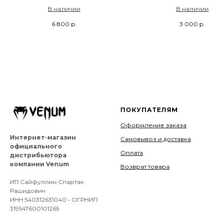
Армейский камуфляж
цвете
В наличии
В наличии
6 800
р.
3 000
р.
ПОКУПАТЕЛЯМ
Оформление заказа
Интернет-магазин
Самовывоз и доставка
официального
Оплата
дистрибьютора
компании Venum
Возврат товара
ИП Сайфуллин Спартак
Рашидович
ИНН 540312631040 • ОГРНИП
319547600101265