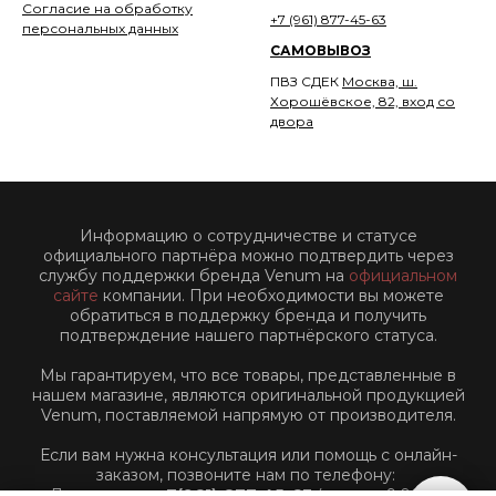
Согласие на обработку
+7 (961) 877-45-63
персональных данных
САМОВЫВОЗ
ПВЗ СДЕК
Москва, ш.
Хорошёвское, 82, вход со
двора
Информацию о сотрудничестве и статусе
официального партнёра можно подтвердить через
службу поддержки бренда Venum на
официальном
сайте
компании. При необходимости вы можете
обратиться в поддержку бренда и получить
подтверждение нашего партнёрского статуса.
Мы гарантируем, что все товары, представленные в
нашем магазине, являются оригинальной продукцией
Venum, поставляемой напрямую от производителя.
Если вам нужна консультация или помощь с онлайн-
заказом, позвоните нам по телефону:
Для звонков:
+7(961)-877-45-63
(пн-пт: с 9:00 до