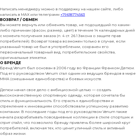
Написать менеджеру можно в поддержку на нашем сайте, либо
написать в MAX или телеграмм
+79618774563
ВОЗВРАТ / ОБМЕН
Вы можете вернуть или обменять товар, не подошедший по каким-
либо причинам (фасон, размер, цвет) в течение 14 календарных дней
с момента получения заказа (п. 4 ст. 26.1 Закона о защите прав
потребителей). Возврат товара возможен только в случае, если
указанный товар не был в употреблении, сохранен его
первоначальный товарный вид, потребительские свойства,
оригинальные этикетки.
О БРЕНДЕ
Бренд Venum был основан в 2006 году во Франции Франком Депюи.
Под его руководством Venum стал одним из ведущих брендов в мире
MMA (смешанные единоборства) и боевых искусств.
Депюи начал свое дело с амбициозной целью — создать
высококачественную спортивную одежду, которая сочетала бы
стиль и функциональность. Его страсть к единоборствам и
стремление к инновациям способствовали успешному развитию
компании. В последние годы под его руководством Venum также
начала разрабатывать повседневные коллекции в стиле спортшик и
стрит стайл, что позволило бренду привлечь более широкий круг
потребителей, включая тех, кто ценит уличный стиль и активный
образ жизни.