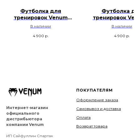
Футболка для
Футболка дл
тренировок Venum
тренировок Ven
Matupa - Черный /
Tekken 8 King - Ч
В наличии
В наличии
Зеленый
/ Желтый
4 900
р.
4 900
р.
ПОКУПАТЕЛЯМ
Оформление заказа
Интернет-магазин
Самовывоз и доставка
официального
Оплата
дистрибьютора
компании Venum
Возврат товара
ИП Сайфуллин Спартак