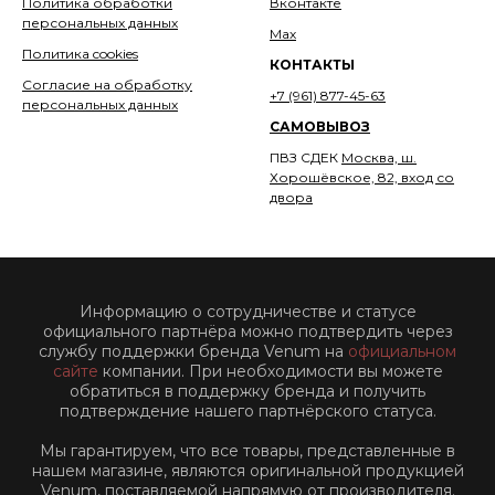
Политика обработки
Вконтакте
персональных данных
Мах
Политика cookies
КОНТАКТЫ
Согласие на обработку
+7 (961) 877-45-63
персональных данных
САМОВЫВОЗ
ПВЗ СДЕК
Москва, ш.
Хорошёвское, 82, вход со
двора
Информацию о сотрудничестве и статусе
официального партнёра можно подтвердить через
службу поддержки бренда Venum на
официальном
сайте
компании. При необходимости вы можете
обратиться в поддержку бренда и получить
подтверждение нашего партнёрского статуса.
Мы гарантируем, что все товары, представленные в
нашем магазине, являются оригинальной продукцией
Venum, поставляемой напрямую от производителя.