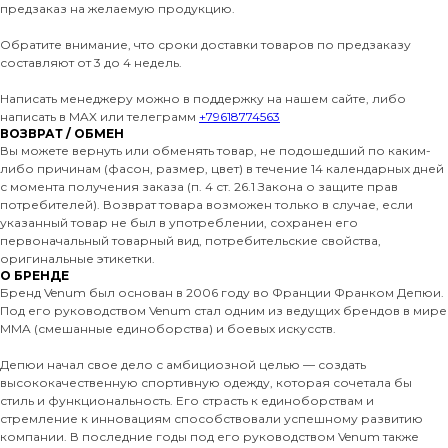
предзаказ на желаемую продукцию.
Обратите внимание, что сроки доставки товаров по предзаказу
составляют от 3 до 4 недель.
Написать менеджеру можно в поддержку на нашем сайте, либо
написать в MAX или телеграмм
+79618774563
ВОЗВРАТ / ОБМЕН
Вы можете вернуть или обменять товар, не подошедший по каким-
либо причинам (фасон, размер, цвет) в течение 14 календарных дней
с момента получения заказа (п. 4 ст. 26.1 Закона о защите прав
потребителей). Возврат товара возможен только в случае, если
указанный товар не был в употреблении, сохранен его
первоначальный товарный вид, потребительские свойства,
оригинальные этикетки.
О БРЕНДЕ
Бренд Venum был основан в 2006 году во Франции Франком Депюи.
Под его руководством Venum стал одним из ведущих брендов в мире
MMA (смешанные единоборства) и боевых искусств.
Депюи начал свое дело с амбициозной целью — создать
высококачественную спортивную одежду, которая сочетала бы
стиль и функциональность. Его страсть к единоборствам и
стремление к инновациям способствовали успешному развитию
компании. В последние годы под его руководством Venum также