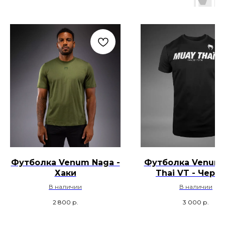
Футболка Venum Naga -
Футболка Venum
Хаки
Thai VT - Черн
Белый
В наличии
В наличии
2 800
р.
3 000
р.