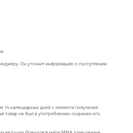
а.
енеджеру. Он уточнит информацию о поступлении
ие 14 календарных дней с момента получения
ный товар не был в употреблении, сохранен его
 из ведущих брендов в мире MMA (смешанные