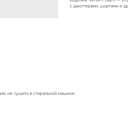
изделия. Venum Giant — это
с джоггерами, шортами и д
им, не сушить в стиральной машине.