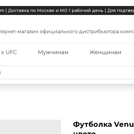
тавка по Москве и МО 1 рабочий день | Для подтвержде
тернет-магазин официального дистрибьютора комп
 x UFC
Мужчинам
Женщинам
Футболка Venu
цвете