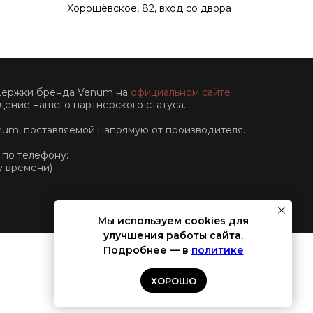
Хорошёвское, 82, вход со двора
ддержки бренда Venum на
официальном сайте
ение нашего партнёрского статуса.
num, поставляемой напрямую от производителя.
 по телефону:
у времени)
Мы используем cookies для
улучшения работы сайта.
Подробнее — в
политике
ХОРОШО