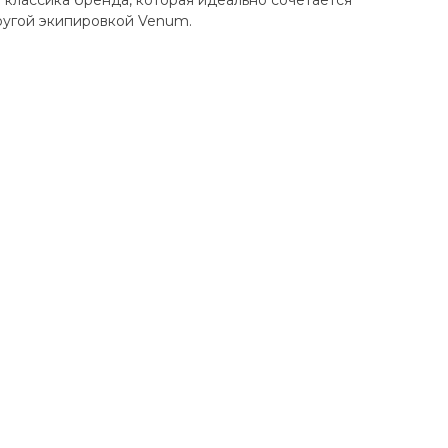
 классика бренда, которая идеально сочетается
ругой экипировкой Venum.