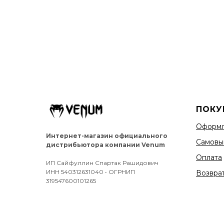
ПОКУ
Оформл
Интернет-магазин официального
Самовы
дистрибьютора компании Venum
Оплата
ИП Сайфуллин Спартак Рашидович
ИНН 540312631040 • ОГРНИП
Возврат
319547600101265