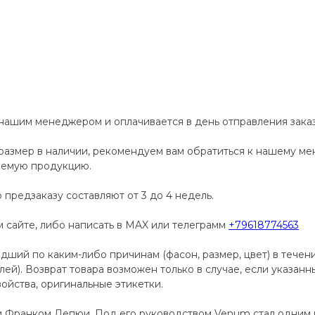
 нашим менеджером и оплачивается в день отправления заказ
размер в наличии, рекомендуем вам обратиться к нашему м
аемую продукцию.
 предзаказу составляют от 3 до 4 недель.
сайте, либо написать в MAX или телеграмм
+79618774563
дший по каким-либо причинам (фасон, размер, цвет) в течен
телей). Возврат товара возможен только в случае, если указан
ойства, оригинальные этикетки.
и Франком Депюи. Под его руководством Venum стал одним