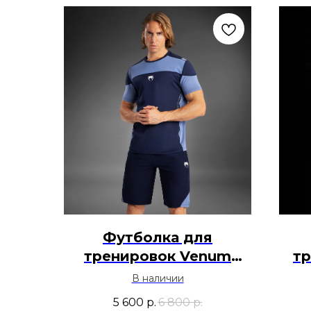
Футболка для
тренировок Venum
тр
Tempest Dry-Tech -
C
В наличии
Синий
5 600
р.
6 800
р.