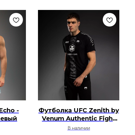
Echo -
Футболка UFC Zenith by
жевый
Venum Authentic Fight
Night - Черный
В наличии