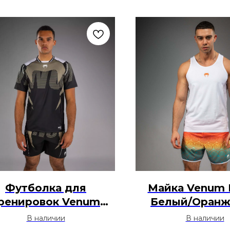
Футболка для
Майка Venum 
ренировок Venum
Белый/Оран
renaline - Черный /
В наличии
В наличии
Песок