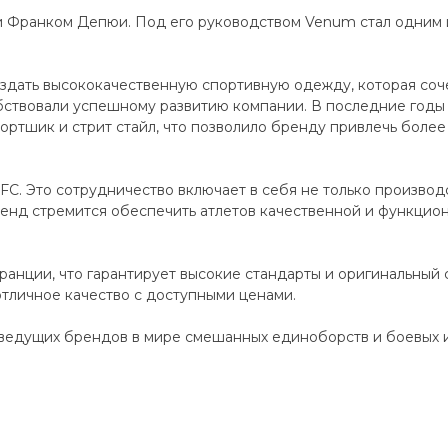
и Франком Депюи. Под его руководством Venum стал одним
дать высококачественную спортивную одежду, которая сочет
ствовали успешному развитию компании. В последние годы
ортшик и стрит стайл, что позволило бренду привлечь более 
C. Это сотрудничество включает в себя не только производ
енд стремится обеспечить атлетов качественной и функцио
анции, что гарантирует высокие стандарты и оригинальный 
отличное качество с доступными ценами.
ведущих брендов в мире смешанных единоборств и боевых ис