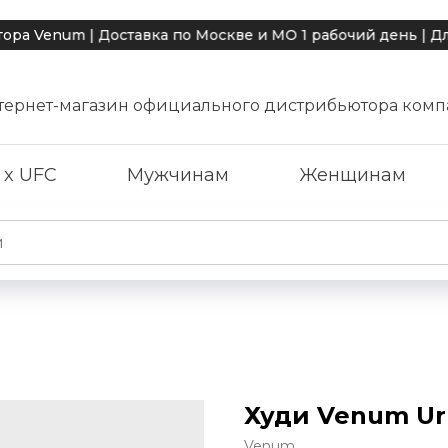
um | Доставка по Москве и МО 1 рабочий день | Для под
тернет-магазин официального дистрибьютора комп
 x UFC
Мужчинам
Женщинам
Худи Venum Ur
Venum