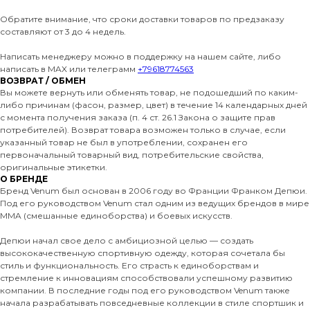
Обратите внимание, что сроки доставки товаров по предзаказу
составляют от 3 до 4 недель.
Написать менеджеру можно в поддержку на нашем сайте, либо
написать в MAX или телеграмм
+79618774563
ВОЗВРАТ / ОБМЕН
Вы можете вернуть или обменять товар, не подошедший по каким-
либо причинам (фасон, размер, цвет) в течение 14 календарных дней
с момента получения заказа (п. 4 ст. 26.1 Закона о защите прав
потребителей). Возврат товара возможен только в случае, если
указанный товар не был в употреблении, сохранен его
первоначальный товарный вид, потребительские свойства,
оригинальные этикетки.
О БРЕНДЕ
Бренд Venum был основан в 2006 году во Франции Франком Депюи.
Под его руководством Venum стал одним из ведущих брендов в мире
MMA (смешанные единоборства) и боевых искусств.
Депюи начал свое дело с амбициозной целью — создать
высококачественную спортивную одежду, которая сочетала бы
стиль и функциональность. Его страсть к единоборствам и
стремление к инновациям способствовали успешному развитию
компании. В последние годы под его руководством Venum также
начала разрабатывать повседневные коллекции в стиле спортшик и