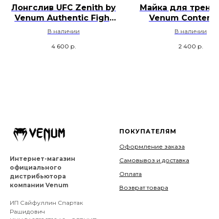
Лонгслив UFC Zenith by
Майка для трени
Venum Authentic Fight
Venum Contende
Week - Мультиколор
Синий
В наличии
В наличии
4 600
р.
2 400
р.
ПОКУПАТЕЛЯМ
Оформление заказа
Интернет-магазин
Самовывоз и доставка
официального
Оплата
дистрибьютора
компании Venum
Возврат товара
ИП Сайфуллин Спартак
Рашидович