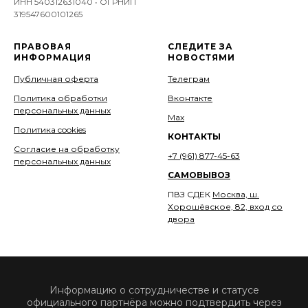
ИНН 540312631040 • ОГРНИП
319547600101265
ПРАВОВАЯ
СЛЕДИТЕ ЗА
ИНФОРМАЦИЯ
НОВОСТЯМИ
Публичная оферта
Телеграм
Политика обработки
Вконтакте
персональных данных
Мах
Политика cookies
КОНТАКТЫ
Согласие на обработку
+7 (961) 877-45-63
персональных данных
САМОВЫВОЗ
ПВЗ СДЕК
Москва, ш.
Хорошёвское, 82, вход со
двора
Информацию о сотрудничестве и статусе
официального партнёра можно подтвердить через