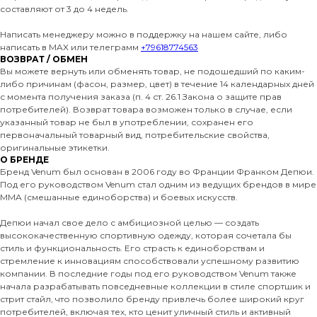
составляют от 3 до 4 недель.
Написать менеджеру можно в поддержку на нашем сайте, либо
написать в MAX или телеграмм
+79618774563
ВОЗВРАТ / ОБМЕН
Вы можете вернуть или обменять товар, не подошедший по каким-
либо причинам (фасон, размер, цвет) в течение 14 календарных дней
с момента получения заказа (п. 4 ст. 26.1 Закона о защите прав
потребителей). Возврат товара возможен только в случае, если
указанный товар не был в употреблении, сохранен его
первоначальный товарный вид, потребительские свойства,
оригинальные этикетки.
О БРЕНДЕ
Бренд Venum был основан в 2006 году во Франции Франком Депюи.
Под его руководством Venum стал одним из ведущих брендов в мире
MMA (смешанные единоборства) и боевых искусств.
Депюи начал свое дело с амбициозной целью — создать
высококачественную спортивную одежду, которая сочетала бы
стиль и функциональность. Его страсть к единоборствам и
стремление к инновациям способствовали успешному развитию
компании. В последние годы под его руководством Venum также
начала разрабатывать повседневные коллекции в стиле спортшик и
стрит стайл, что позволило бренду привлечь более широкий круг
потребителей, включая тех, кто ценит уличный стиль и активный