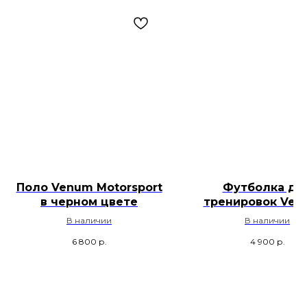
Поло Venum Motorsport
Футболка дл
в черном цвете
тренировок Ven
Tekken 8 Yoshimi
В наличии
В наличии
Чёрный / Оранж
6 800
р.
4 900
р.