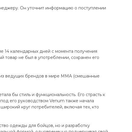
енеджеру. Он уточнит информацию о поступлении
ие 14 календарных дней с момента получения
ный товар не был в употреблении, сохранен его
 из ведущих брендов в мире MMA (смешанные
ала бы стиль и функциональность. Его страсть к
 под его руководством Venum также начала
широкий круг потребителей, включая тех, кто
ство одежды для бойцов, но и разработку
нальной формой, одновременно подчеркивая свой