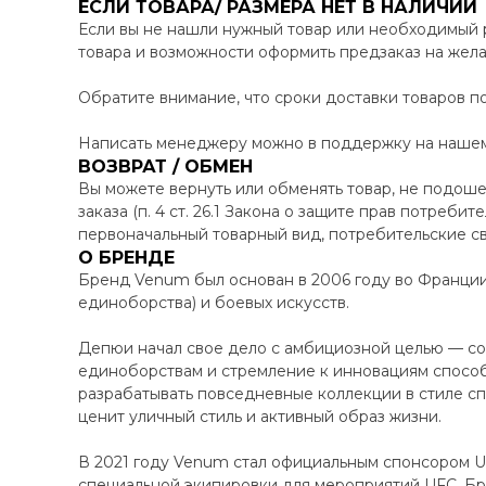
ЕСЛИ ТОВАРА/ РАЗМЕРА НЕТ В НАЛИЧИИ
Если вы не нашли нужный товар или необходимый 
товара и возможности оформить предзаказ на жел
Обратите внимание, что сроки доставки товаров по
Написать менеджеру можно в поддержку на нашем 
ВОЗВРАТ / ОБМЕН
Вы можете вернуть или обменять товар, не подоше
заказа (п. 4 ст. 26.1 Закона о защите прав потреби
первоначальный товарный вид, потребительские св
О БРЕНДЕ
Бренд Venum был основан в 2006 году во Франци
единоборства) и боевых искусств.
Депюи начал свое дело с амбициозной целью — соз
единоборствам и стремление к инновациям способ
разрабатывать повседневные коллекции в стиле сп
ценит уличный стиль и активный образ жизни.
В 2021 году Venum стал официальным спонсором UF
специальной экипировки для мероприятий UFC. Бр