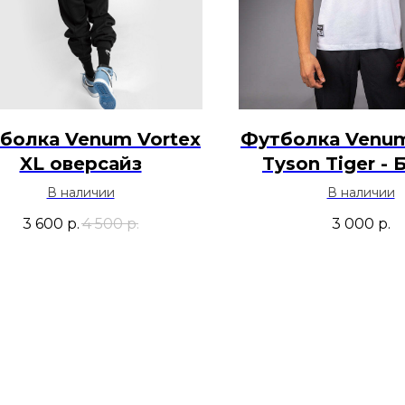
болка Venum Vortex
Футболка Venum
XL оверсайз
Tyson Tiger -
В наличии
В наличии
3 600
р.
4 500
р.
3 000
р.