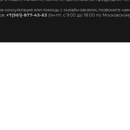
на консультация или помощь с онлайн-заказом, позвоните нам
ов:
+7(961)-877-45-63
(пн-пт: с 9:00 до 18:00 по Московском