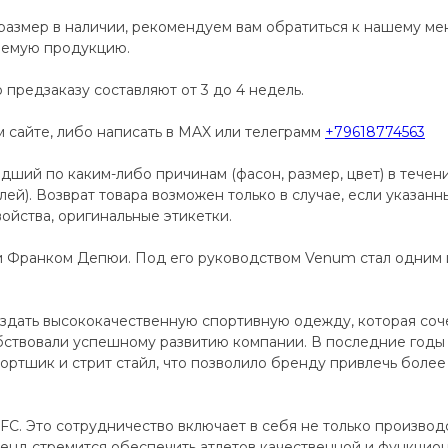
размер в наличии, рекомендуем вам обратиться к нашему м
аемую продукцию.
 предзаказу составляют от 3 до 4 недель.
сайте, либо написать в MAX или телеграмм
+79618774563
дший по каким-либо причинам (фасон, размер, цвет) в течен
телей). Возврат товара возможен только в случае, если указан
ойства, оригинальные этикетки.
и Франком Депюи. Под его руководством Venum стал одним
дать высококачественную спортивную одежду, которая сочет
ствовали успешному развитию компании. В последние годы
ортшик и стрит стайл, что позволило бренду привлечь более 
C. Это сотрудничество включает в себя не только производ
енд стремится обеспечить атлетов качественной и функцио