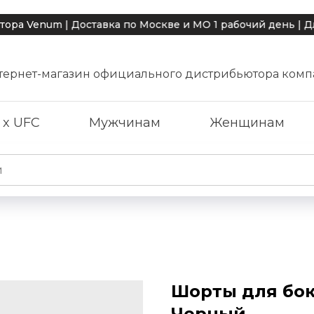
num | Доставка по Москве и МО 1 рабочий день | Для по
тернет-магазин официального дистрибьютора комп
 x UFC
Мужчинам
Женщинам
Шорты для бок
Черный