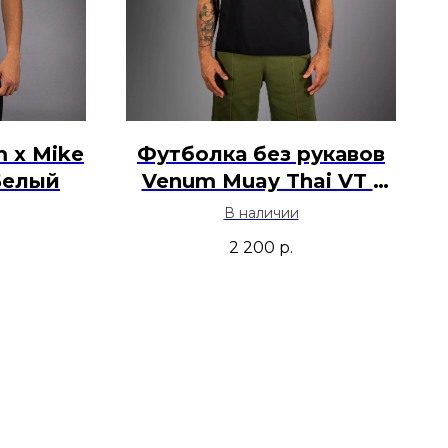
 x Mike
Футболка без рукавов
 Белый
Venum Muay Thai VT -
Черный
В наличии
2 200
р.