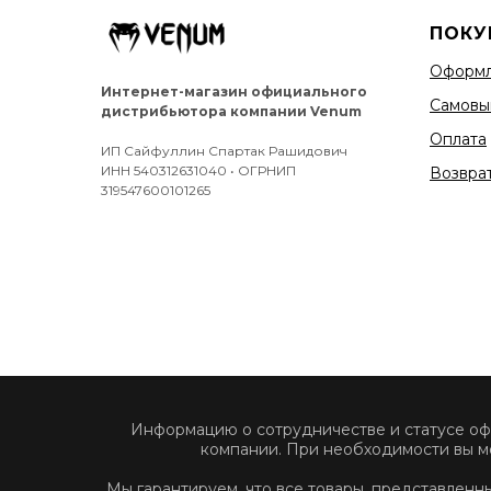
ПОКУ
Оформл
Интернет-магазин официального
Самовы
дистрибьютора компании Venum
Оплата
ИП Сайфуллин Спартак Рашидович
ИНН 540312631040 • ОГРНИП
Возврат
319547600101265
Информацию о сотрудничестве и статусе о
компании. При необходимости вы м
Мы гарантируем, что все товары, представлен