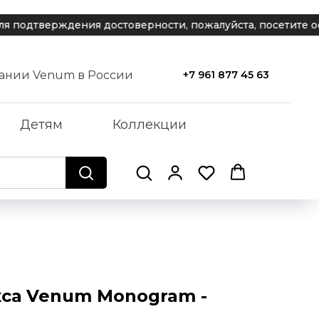
дтверждения достоверности, пожалуйста, посетите офиц
ании Venum в России
+7 961 877 45 63
Детям
Коллекции
са Venum Monogram -