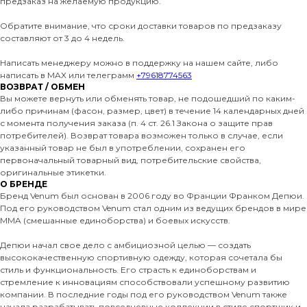
предзаказ на желаемую продукцию.
Обратите внимание, что сроки доставки товаров по предзаказу
составляют от 3 до 4 недель.
Написать менеджеру можно в поддержку на нашем сайте, либо
написать в MAX или телеграмм
+79618774563
ВОЗВРАТ / ОБМЕН
Вы можете вернуть или обменять товар, не подошедший по каким-
либо причинам (фасон, размер, цвет) в течение 14 календарных дней
с момента получения заказа (п. 4 ст. 26.1 Закона о защите прав
потребителей). Возврат товара возможен только в случае, если
указанный товар не был в употреблении, сохранен его
первоначальный товарный вид, потребительские свойства,
оригинальные этикетки.
О БРЕНДЕ
Бренд Venum был основан в 2006 году во Франции Франком Депюи.
Под его руководством Venum стал одним из ведущих брендов в мире
MMA (смешанные единоборства) и боевых искусств.
Депюи начал свое дело с амбициозной целью — создать
высококачественную спортивную одежду, которая сочетала бы
стиль и функциональность. Его страсть к единоборствам и
стремление к инновациям способствовали успешному развитию
компании. В последние годы под его руководством Venum также
начала разрабатывать повседневные коллекции в стиле спортшик и