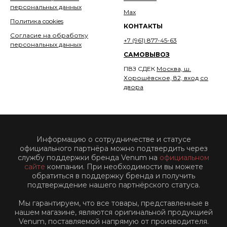
персональных данных
Мах
Политика cookies
КОНТАКТЫ
Согласие на обработку
+7 (961) 877-45-63
персональных данных
САМОВЫВОЗ
ПВЗ СДЕК
Москва, ш.
Хорошёвское, 82, вход со
двора
Информацию о сотрудничестве и статусе
официального партнёра можно подтвердить через
службу поддержки бренда Venum на
официальном
сайте
компании. При необходимости вы можете
обратиться в поддержку бренда и получить
подтверждение нашего партнёрского статуса.
Мы гарантируем, что все товары, представленные в
нашем магазине, являются оригинальной продукцией
Venum, поставляемой напрямую от производителя.