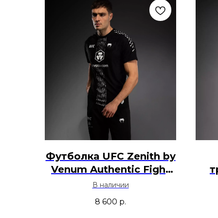
Футболка UFC Zenith by
Venum Authentic Fight
т
Night - Черный
В наличии
8 600
р.