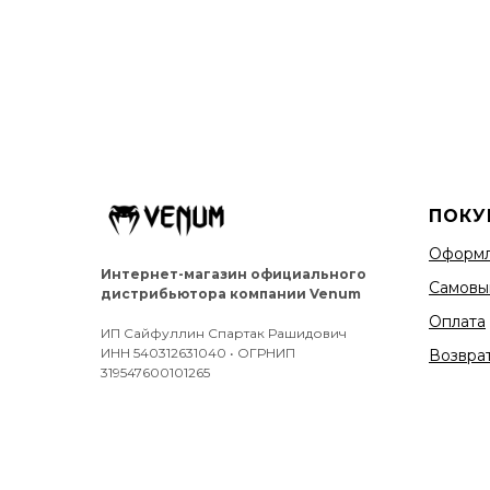
ПОКУ
Оформл
Интернет-магазин официального
Самовы
дистрибьютора компании Venum
Оплата
ИП Сайфуллин Спартак Рашидович
ИНН 540312631040 • ОГРНИП
Возврат
319547600101265