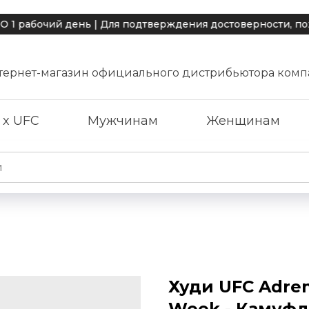
бочий день | Для подтверждения достоверности, пожалу
тернет-магазин официального дистрибьютора комп
 x UFC
Мужчинам
Женщинам
Худи UFC Adren
Week - Камуф