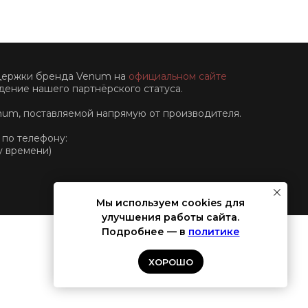
ддержки бренда Venum на
официальном сайте
ение нашего партнёрского статуса.
num, поставляемой напрямую от производителя.
 по телефону:
у времени)
Мы используем cookies для
улучшения работы сайта.
Подробнее — в
политике
ХОРОШО