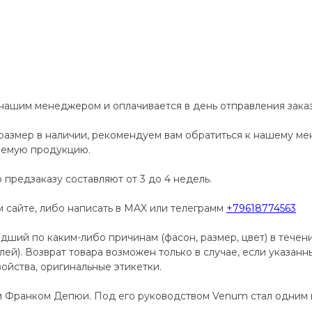
 нашим менеджером и оплачивается в день отправления заказ
размер в наличии, рекомендуем вам обратиться к нашему м
аемую продукцию.
 предзаказу составляют от 3 до 4 недель.
сайте, либо написать в MAX или телеграмм
+79618774563
дший по каким-либо причинам (фасон, размер, цвет) в течен
телей). Возврат товара возможен только в случае, если указан
ойства, оригинальные этикетки.
и Франком Депюи. Под его руководством Venum стал одним