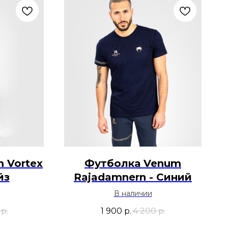
 Vortex
Футболка Venum
йз
Rajadamnern - Синий
В наличии
р.
1 900
р.
4 200
р.