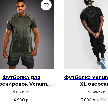
Футболка для
Футболка Venum
ренировок Venum
XL оверса
Stealth - Хаки
В наличии
В наличии
4 900
р.
3 600
р.
4 500