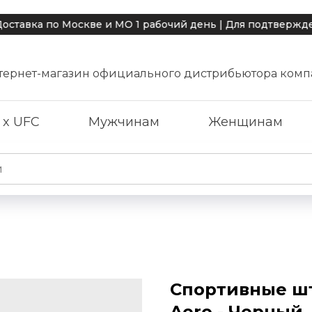
по Москве и МО 1 рабочий день | Для подтверждения дос
тернет-магазин официального дистрибьютора комп
 x UFC
Мужчинам
Женщинам
Спортивные шт
Aero - Черный