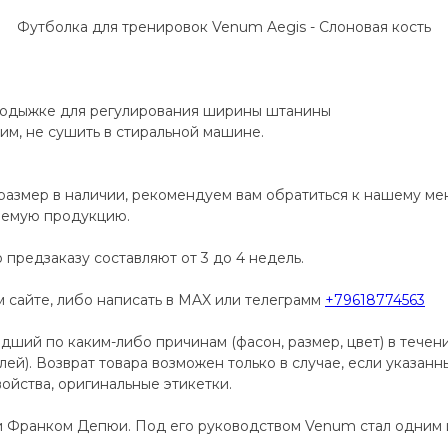
Футболка для тренировок Venum Aegis - Слоновая кость
 лодыжке для регулирования ширины штанины
им, не сушить в стиральной машине.
размер в наличии, рекомендуем вам обратиться к нашему м
аемую продукцию.
 предзаказу составляют от 3 до 4 недель.
сайте, либо написать в MAX или телеграмм
+79618774563
дший по каким-либо причинам (фасон, размер, цвет) в течен
телей). Возврат товара возможен только в случае, если указан
ойства, оригинальные этикетки.
и Франком Депюи. Под его руководством Venum стал одним