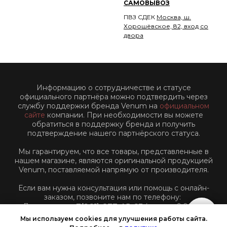
САМОВЫВОЗ
ПВЗ СДЕК
Москва, ш.
Хорошёвское, 82, вход со
двора
Информацию о сотрудничестве и статусе
официального партнёра можно подтвердить через
службу поддержки бренда Venum на
официальном
сайте
компании. При необходимости вы можете
обратиться в поддержку бренда и получить
подтверждение нашего партнёрского статуса.
Мы гарантируем, что все товары, представленные в
нашем магазине, являются оригинальной продукцией
Venum, поставляемой напрямую от производителя.
Если вам нужна консультация или помощь с онлайн-
заказом, позвоните нам по телефону:
Для звонков:
+7(961)-877-45-63
(пн-пт: с 9:00 до
18:00 по Московскому времени)
Мы используем cookies для улучшения работы сайта.