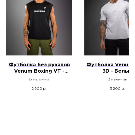
Футболка без рукавов
Футболка Venum 
Venum Boxing VT -
3D - Белый
Черный
В наличии
В наличии
2 900
р.
3 200
р.