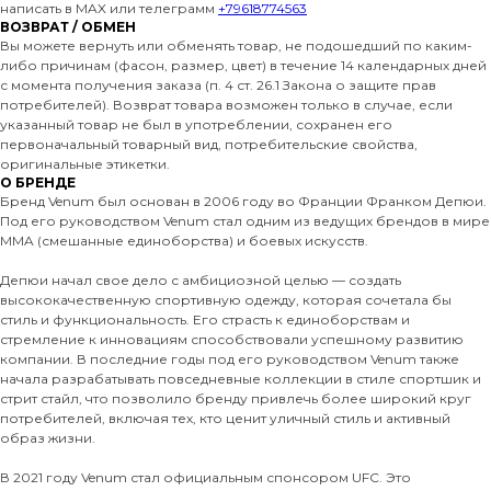
написать в MAX или телеграмм
+79618774563
ВОЗВРАТ / ОБМЕН
Вы можете вернуть или обменять товар, не подошедший по каким-
либо причинам (фасон, размер, цвет) в течение 14 календарных дней
с момента получения заказа (п. 4 ст. 26.1 Закона о защите прав
потребителей). Возврат товара возможен только в случае, если
указанный товар не был в употреблении, сохранен его
первоначальный товарный вид, потребительские свойства,
оригинальные этикетки.
О БРЕНДЕ
Бренд Venum был основан в 2006 году во Франции Франком Депюи.
Под его руководством Venum стал одним из ведущих брендов в мире
MMA (смешанные единоборства) и боевых искусств.
Депюи начал свое дело с амбициозной целью — создать
высококачественную спортивную одежду, которая сочетала бы
стиль и функциональность. Его страсть к единоборствам и
стремление к инновациям способствовали успешному развитию
компании. В последние годы под его руководством Venum также
начала разрабатывать повседневные коллекции в стиле спортшик и
стрит стайл, что позволило бренду привлечь более широкий круг
потребителей, включая тех, кто ценит уличный стиль и активный
образ жизни.
В 2021 году Venum стал официальным спонсором UFC. Это