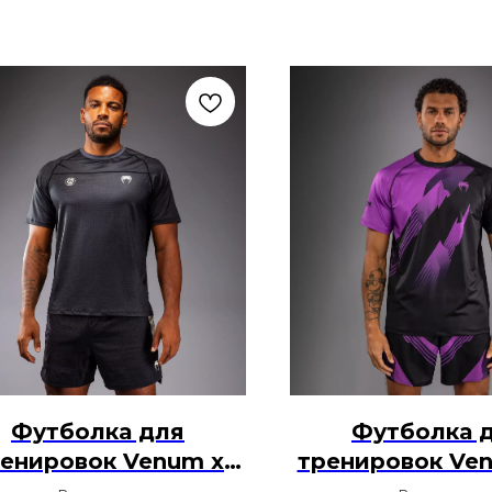
Футболка для
Футболка 
енировок Venum x
тренировок Ve
er Gracie Academy -
Gi 6.0 - Черн