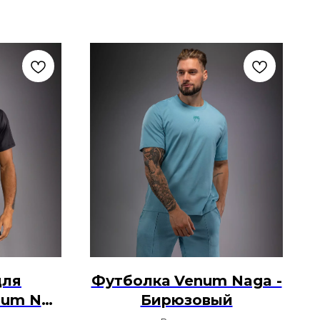
для
Футболка Venum Naga -
num No-
Бирюзовый
ый /