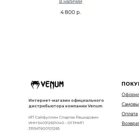
В наличии
4 800
р.
ПОКУ
Оформл
Интернет-магазин официального
Самовы
дистрибьютора компании Venum
Оплата
ИП Сайфуллин Спартак Рашидович
ИНН 540312631040 • ОГРНИП
Возврат
319547600101265