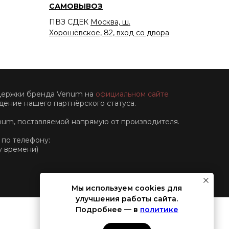
САМОВЫВОЗ
ПВЗ СДЕК
Москва, ш.
Хорошёвское, 82, вход со двора
ддержки бренда Venum на
официальном сайте
ение нашего партнёрского статуса.
num, поставляемой напрямую от производителя.
 по телефону:
у времени)
Мы используем cookies для
улучшения работы сайта.
Подробнее — в
политике