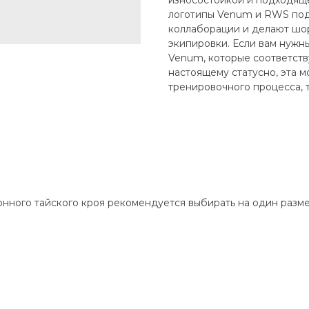
износостойкой и подходящ
логотипы Venum и RWS под
коллаборации и делают шо
экипировки. Если вам нужн
Venum, которые соответств
настоящему статусно, эта 
тренировочного процесса, т
онного тайского кроя рекомендуется выбирать на один разм