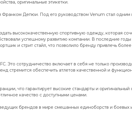
ойства, оригинальные этикетки.
и Франком Депюи. Под его руководством Venum стал одним
дать высококачественную спортивную одежду, которая сочет
ствовали успешному развитию компании. В последние годы
ортшик и стрит стайл, что позволило бренду привлечь более 
C. Это сотрудничество включает в себя не только производ
енд стремится обеспечить атлетов качественной и функцио
анции, что гарантирует высокие стандарты и оригинальный 
отличное качество с доступными ценами.
ведущих брендов в мире смешанных единоборств и боевых ис