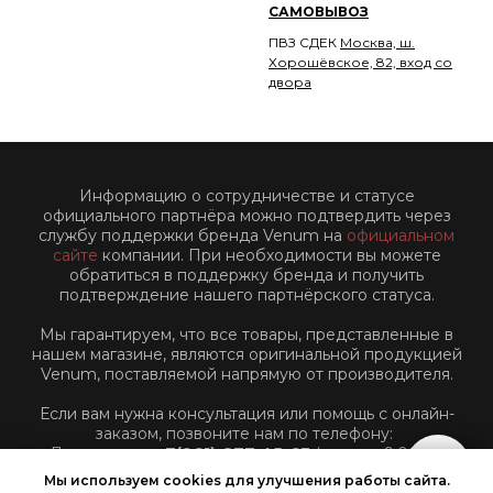
САМОВЫВОЗ
ПВЗ СДЕК
Москва, ш.
Хорошёвское, 82, вход со
двора
Информацию о сотрудничестве и статусе
официального партнёра можно подтвердить через
службу поддержки бренда Venum на
официальном
сайте
компании. При необходимости вы можете
обратиться в поддержку бренда и получить
подтверждение нашего партнёрского статуса.
Мы гарантируем, что все товары, представленные в
нашем магазине, являются оригинальной продукцией
Venum, поставляемой напрямую от производителя.
Если вам нужна консультация или помощь с онлайн-
заказом, позвоните нам по телефону:
Для звонков:
+7(961)-877-45-63
(пн-пт: с 9:00 до
18:00 по Московскому времени)
Мы используем cookies для улучшения работы сайта.