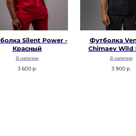
болка Silent Power -
Футболка Ve
Красный
Chimaev Wild 
Черный
В наличии
В наличии
3 600
р.
3 900
р.