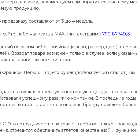
размер в наличии, рекомендуем вам обратиться к нашему м
аемую продукцию.
 предзаказу составляют от 3 до 4 недель.
сайте, либо написать в MAX или телеграмм
+79618774563
дший по каким-либо причинам (фасон, размер, цвет) в течен
телей). Возврат товара возможен только в случае, если указан
ойства, оригинальные этикетки.
и Франком Депюи. Под его руководством Venum стал одним
дать высококачественную спортивную одежду, которая сочет
ствовали успешному развитию компании. В последние годы
ортшик и стрит стайл, что позволило бренду привлечь более 
C. Это сотрудничество включает в себя не только производ
енд стремится обеспечить атлетов качественной и функцио