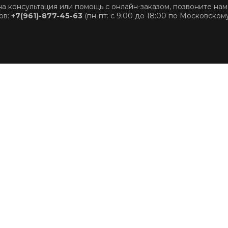
на консультация или помощь с онлайн-заказом, позвоните нам
ов:
+7(961)-877-45-63
(пн-пт: с 9:00 до 18:00 по Московском