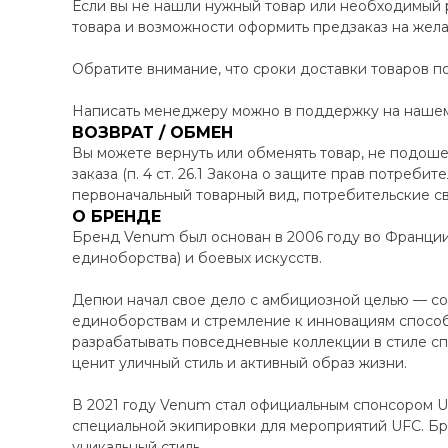
Если вы не нашли нужный товар или необходимый 
товара и возможности оформить предзаказ на жел
Обратите внимание, что сроки доставки товаров по
Написать менеджеру можно в поддержку на нашем 
ВОЗВРАТ / ОБМЕН
Вы можете вернуть или обменять товар, не подоше
заказа (п. 4 ст. 26.1 Закона о защите прав потреби
первоначальный товарный вид, потребительские св
О БРЕНДЕ
Бренд Venum был основан в 2006 году во Франци
единоборства) и боевых искусств.
Депюи начал свое дело с амбициозной целью — соз
единоборствам и стремление к инновациям способ
разрабатывать повседневные коллекции в стиле сп
ценит уличный стиль и активный образ жизни.
В 2021 году Venum стал официальным спонсором UF
специальной экипировки для мероприятий UFC. Бр
уникальный стиль.