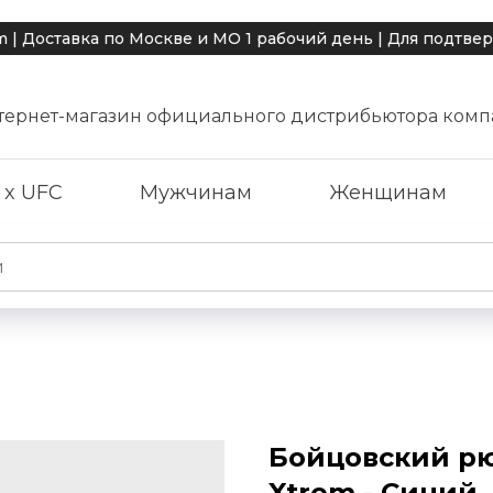
тавка по Москве и МО 1 рабочий день | Для подтвержден
тернет-магазин официального дистрибьютора комп
 x UFC
Мужчинам
Женщинам
Бойцовский рю
Xtrem - Синий