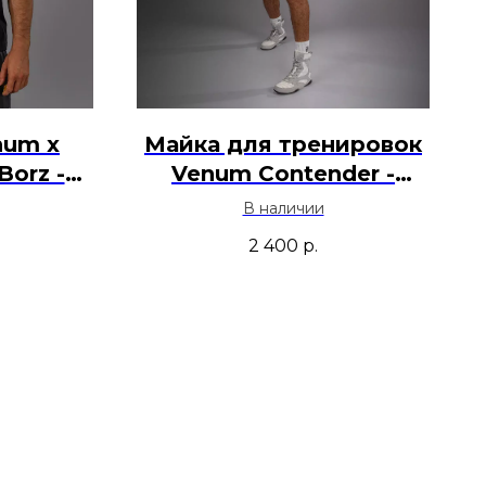
num x
Майка для тренировок
Borz -
Venum Contender -
Красный
В наличии
2 400
р.