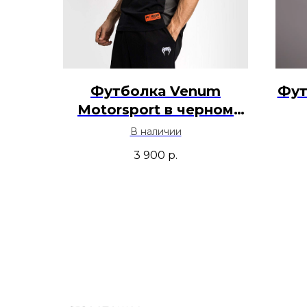
Футболка Venum
Фут
Motorsport в черном
цвете
В наличии
3 900
р.