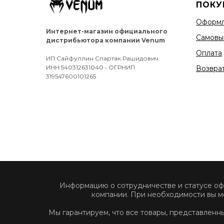
ПОКУ
Оформл
Интернет-магазин официального
Самовы
дистрибьютора компании Venum
Оплата
ИП Сайфуллин Спартак Рашидович
ИНН 540312631040 • ОГРНИП
Возврат
319547600101265
Информацию о сотрудничестве и статусе о
компании. При необходимости вы м
Мы гарантируем, что все товары, представлен