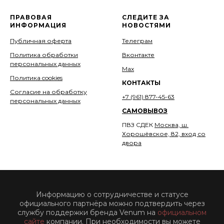
ПРАВОВАЯ
СЛЕДИТЕ ЗА
ИНФОРМАЦИЯ
НОВОСТЯМИ
Публичная оферта
Телеграм
Политика обработки
Вконтакте
персональных данных
Мах
Политика cookies
КОНТАКТЫ
Согласие на обработку
+7 (961) 877-45-63
персональных данных
САМОВЫВОЗ
ПВЗ СДЕК
Москва, ш.
Хорошёвское, 82, вход со
двора
Информацию о сотрудничестве и статусе
официального партнёра можно подтвердить через
службу поддержки бренда Venum на
официальном
сайте
компании. При необходимости вы можете