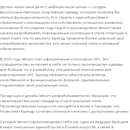
Депюи начал свое дело с амбициозной целью — создать
высококачественную спортивную одежду, которая сочетала бы
стиль и функциональность. Его страсть к единоборствам и
стремление к инновациям способствовали успешному развитию
компании. В последние годы под его руководством Venum также
начала разрабатывать повседневные коллекции в стиле спортшик и
стрит стайл, что позволило бренду привлечь более широкий круг
потребителей, включая тех, кто ценит уличный стиль и активный
образ жизни.
В 2021 году Venum стал официальным спонсором UFC. Это
сотрудничество включает в себя не только производство одежды
для бойцов, но и разработку специальной экипировки для
мероприятий UFC. Бренд стремится обеспечить атлетов
качественной и функциональной формой, одновременно
подчеркивая свой уникальный стиль.
Продукция и дизайн Venum разрабатываются во Франции, что
гарантирует высокие стандарты и оригинальный стиль.
Производственные мощности находятся в Китае и Таиланде, что
позволяет бренду сочетать отличное качество с доступными ценами.
Сегодня Venum зарекомендовал себя как один из ведущих брендов
в мире смешанных единоборств и боевых искусств, а также в