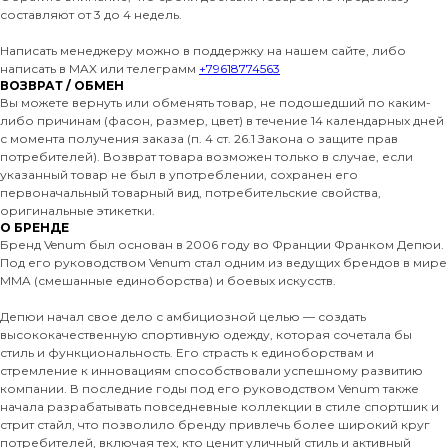
составляют от 3 до 4 недель.
Написать менеджеру можно в поддержку на нашем сайте, либо
написать в MAX или телеграмм
+79618774563
ВОЗВРАТ / ОБМЕН
Вы можете вернуть или обменять товар, не подошедший по каким-
либо причинам (фасон, размер, цвет) в течение 14 календарных дней
с момента получения заказа (п. 4 ст. 26.1 Закона о защите прав
потребителей). Возврат товара возможен только в случае, если
указанный товар не был в употреблении, сохранен его
первоначальный товарный вид, потребительские свойства,
оригинальные этикетки.
О БРЕНДЕ
Бренд Venum был основан в 2006 году во Франции Франком Депюи.
Под его руководством Venum стал одним из ведущих брендов в мире
MMA (смешанные единоборства) и боевых искусств.
Депюи начал свое дело с амбициозной целью — создать
высококачественную спортивную одежду, которая сочетала бы
стиль и функциональность. Его страсть к единоборствам и
стремление к инновациям способствовали успешному развитию
компании. В последние годы под его руководством Venum также
начала разрабатывать повседневные коллекции в стиле спортшик и
стрит стайл, что позволило бренду привлечь более широкий круг
потребителей, включая тех, кто ценит уличный стиль и активный