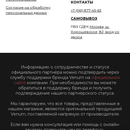
КОНТАКТЫ
Согласие на обработку
+7 (961) 877-45-63
персональных данных
САМОВЫВОЗ
ПВЗ СДЕК
Москва, ш.
Хорошёвское, 82, вход со
двора
Информацию о сотрудничестве и статусе
официального партнёра можно подтвердить через
службу поддержки бренда Venum на
официальном
сайте
компании. При необходимости вы можете
обратиться в поддержку бренда и получить
подтверждение нашего партнёрского статуса.
Мы гарантируем, что все товары, представленные в
нашем магазине, являются оригинальной продукцией
Venum, поставляемой напрямую от производителя.
Если вам нужна консультация или помощь с онлайн-
заказом, позвоните нам по телефону: