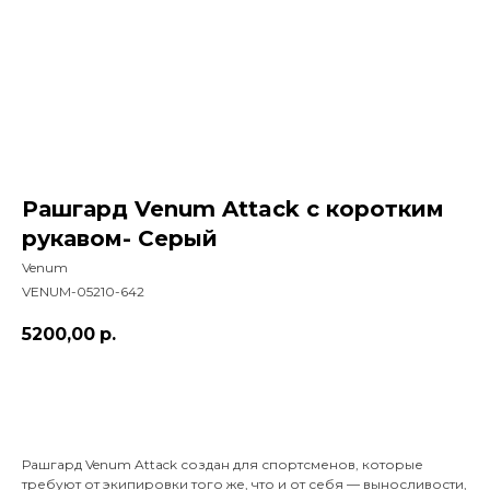
Рашгард Venum Attack с коротким
рукавом- Серый
Venum
VENUM-05210-642
5200,00
р.
Добавить в корзину
Рашгард Venum Attack создан для спортсменов, которые
требуют от экипировки того же, что и от себя — выносливости,