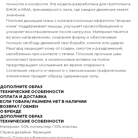
точности и контроля. Эта модель разработана для грэпплинга,
БЖЖ и MMA, тренажерного зала, где каждое движение имеет
значение.
Плотная дышащая ткань с компрессионным эффектом “вторая
кожа” поддерживает мышцы, улучшает кровообращение и
ускоряет восстановление после нагрузок. Материал тянется
во всех направлениях, сохраняя форму и обеспечивая
полную свободу движений при борьбе, клинче или ударах.
Рашгард защищает кожу от ссадин, ожогов и раздражений,
неизбежных при контакте с татами. Плоские прочные швы
исключают трение, а силиконовые вставки на поясе
предотвращают скольжение во время спарринга.
Сочетание серого и чёрного с лаконичными графическими
элементами придаёт образу сдержанную силу.
ДОПОЛНИТЕ ОБРАЗ
ТЕХНИЧЕСКИЕ ОСОБЕННОСТИ
ОПЛАТА И ДОСТАВКА
ЕСЛИ ТОВАРА/ РАЗМЕРА НЕТ В НАЛИЧИИ
ВОЗВРАТ / ОБМЕН
О БРЕНДЕ
ДОПОЛНИТЕ ОБРАЗ
ТЕХНИЧЕСКИЕ ОСОБЕННОСТИ
Материал: 90% полиэстер / 10% эластан,
Страна дизайна: Франция
Крой: Плотная облегающая посадка