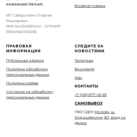
компании Venum
Возврат товара
ИП Сайфуллин Спартак
Рашидович
ИНН 540312631040 • ОГРНИП
319547600101265
ПРАВОВАЯ
СЛЕДИТЕ ЗА
ИНФОРМАЦИЯ
НОВОСТЯМИ
Публичная оферта
Телеграм
Политика обработки
Вконтакте
персональных данных
Мах
Политика cookies
КОНТАКТЫ
Согласие на обработку
+7 (961) 877-45-63
персональных данных
САМОВЫВОЗ
ПВЗ СДЕК
Москва, ш.
Хорошёвское, 82, вход со
двора