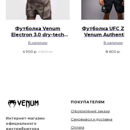
Футболка Venum
Футболка UFC Zen
Electron 3.0 dry-tech
Venum Authentic 
для тренировок - Песок
Night - Белы
В наличии
В наличии
4 900
р.
6 800
р.
8 600
р.
ПОКУПАТЕЛЯМ
Оформление заказа
Интернет-магазин
Самовывоз и доставка
официального
Оплата
дистрибьютора