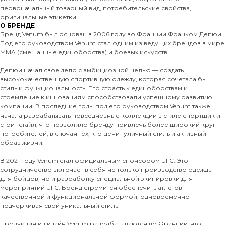
первоначальный товарный вид, потребительские свойства,
оригинальные этикетки.
О БРЕНДЕ
Бренд Venum был основан в 2006 году во Франции Франком Депюи.
Под его руководством Venum стал одним из ведущих брендов в мире
MMA (смешанные единоборства) и боевых искусств.
Депюи начал свое дело с амбициозной целью — создать
высококачественную спортивную одежду, которая сочетала бы
стиль и функциональность. Его страсть к единоборствам и
стремление к инновациям способствовали успешному развитию
компании. В последние годы под его руководством Venum также
начала разрабатывать повседневные коллекции в стиле спортшик и
стрит стайл, что позволило бренду привлечь более широкий круг
потребителей, включая тех, кто ценит уличный стиль и активный
образ жизни.
В 2021 году Venum стал официальным спонсором UFC. Это
сотрудничество включает в себя не только производство одежды
для бойцов, но и разработку специальной экипировки для
мероприятий UFC. Бренд стремится обеспечить атлетов
качественной и функциональной формой, одновременно
подчеркивая свой уникальный стиль.
Продукция и дизайн Venum разрабатываются во Франции, что