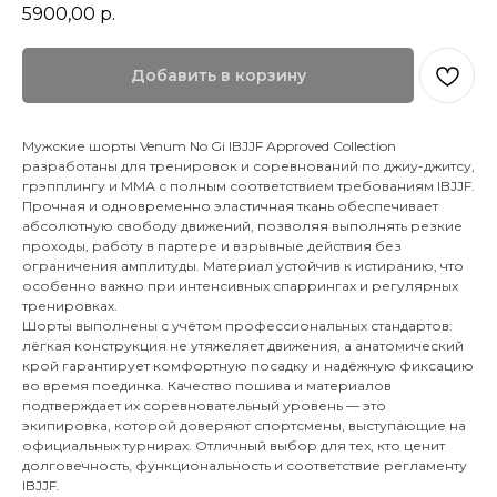
5900,00
р.
Добавить в корзину
Мужские шорты Venum No Gi IBJJF Approved Collection
разработаны для тренировок и соревнований по джиу-джитсу,
грэпплингу и ММА с полным соответствием требованиям IBJJF.
Прочная и одновременно эластичная ткань обеспечивает
абсолютную свободу движений, позволяя выполнять резкие
проходы, работу в партере и взрывные действия без
ограничения амплитуды. Материал устойчив к истиранию, что
особенно важно при интенсивных спаррингах и регулярных
тренировках.
Шорты выполнены с учётом профессиональных стандартов:
лёгкая конструкция не утяжеляет движения, а анатомический
крой гарантирует комфортную посадку и надёжную фиксацию
во время поединка. Качество пошива и материалов
подтверждает их соревновательный уровень — это
экипировка, которой доверяют спортсмены, выступающие на
официальных турнирах. Отличный выбор для тех, кто ценит
долговечность, функциональность и соответствие регламенту
IBJJF.