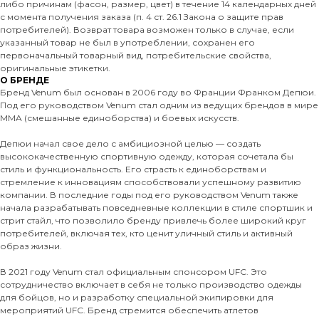
либо причинам (фасон, размер, цвет) в течение 14 календарных дней
с момента получения заказа (п. 4 ст. 26.1 Закона о защите прав
потребителей). Возврат товара возможен только в случае, если
указанный товар не был в употреблении, сохранен его
первоначальный товарный вид, потребительские свойства,
оригинальные этикетки.
О БРЕНДЕ
Бренд Venum был основан в 2006 году во Франции Франком Депюи.
Под его руководством Venum стал одним из ведущих брендов в мире
MMA (смешанные единоборства) и боевых искусств.
Депюи начал свое дело с амбициозной целью — создать
высококачественную спортивную одежду, которая сочетала бы
стиль и функциональность. Его страсть к единоборствам и
стремление к инновациям способствовали успешному развитию
компании. В последние годы под его руководством Venum также
начала разрабатывать повседневные коллекции в стиле спортшик и
стрит стайл, что позволило бренду привлечь более широкий круг
потребителей, включая тех, кто ценит уличный стиль и активный
образ жизни.
В 2021 году Venum стал официальным спонсором UFC. Это
сотрудничество включает в себя не только производство одежды
для бойцов, но и разработку специальной экипировки для
мероприятий UFC. Бренд стремится обеспечить атлетов