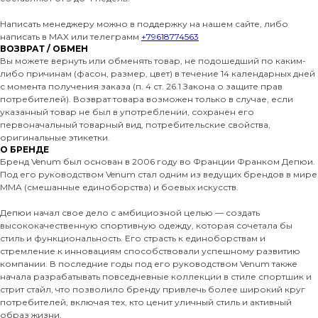
Написать менеджеру можно в поддержку на нашем сайте, либо
написать в MAX или телеграмм
+79618774563
ВОЗВРАТ / ОБМЕН
Вы можете вернуть или обменять товар, не подошедший по каким-
либо причинам (фасон, размер, цвет) в течение 14 календарных дней
с момента получения заказа (п. 4 ст. 26.1 Закона о защите прав
потребителей). Возврат товара возможен только в случае, если
указанный товар не был в употреблении, сохранен его
первоначальный товарный вид, потребительские свойства,
оригинальные этикетки.
О БРЕНДЕ
Бренд Venum был основан в 2006 году во Франции Франком Депюи.
Под его руководством Venum стал одним из ведущих брендов в мире
MMA (смешанные единоборства) и боевых искусств.
Депюи начал свое дело с амбициозной целью — создать
высококачественную спортивную одежду, которая сочетала бы
стиль и функциональность. Его страсть к единоборствам и
стремление к инновациям способствовали успешному развитию
компании. В последние годы под его руководством Venum также
начала разрабатывать повседневные коллекции в стиле спортшик и
стрит стайл, что позволило бренду привлечь более широкий круг
потребителей, включая тех, кто ценит уличный стиль и активный
образ жизни.