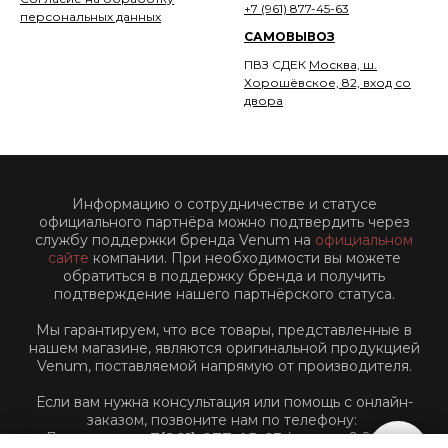
+7 (961) 877-45-63
персональных данных
САМОВЫВОЗ
ПВЗ СДЕК
Москва, ш.
Хорошёвское, 82, вход со
двора
Информацию о сотрудничестве и статусе
официального партнёра можно подтвердить через
службу поддержки бренда Venum на
официальном
сайте
компании. При необходимости вы можете
обратиться в поддержку бренда и получить
подтверждение нашего партнёрского статуса.
Мы гарантируем, что все товары, представленные в
нашем магазине, являются оригинальной продукцией
Venum, поставляемой напрямую от производителя.
Если вам нужна консультация или помощь с онлайн-
заказом, позвоните нам по телефону:
Для звонков:
+7(961)-877-45-63
(пн-пт: с 9:00 до