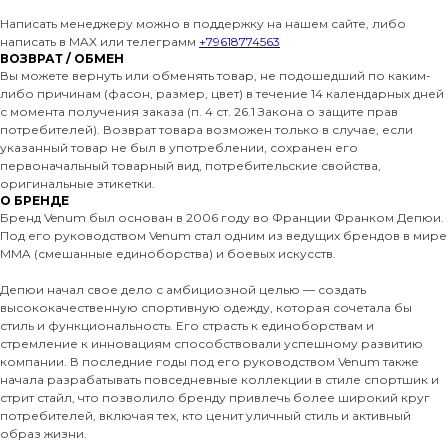
Написать менеджеру можно в поддержку на нашем сайте, либо
написать в MAX или телеграмм
+79618774563
ВОЗВРАТ / ОБМЕН
Вы можете вернуть или обменять товар, не подошедший по каким-
либо причинам (фасон, размер, цвет) в течение 14 календарных дней
с момента получения заказа (п. 4 ст. 26.1 Закона о защите прав
потребителей). Возврат товара возможен только в случае, если
указанный товар не был в употреблении, сохранен его
первоначальный товарный вид, потребительские свойства,
оригинальные этикетки.
О БРЕНДЕ
Бренд Venum был основан в 2006 году во Франции Франком Депюи.
Под его руководством Venum стал одним из ведущих брендов в мире
MMA (смешанные единоборства) и боевых искусств.
Депюи начал свое дело с амбициозной целью — создать
высококачественную спортивную одежду, которая сочетала бы
стиль и функциональность. Его страсть к единоборствам и
стремление к инновациям способствовали успешному развитию
компании. В последние годы под его руководством Venum также
начала разрабатывать повседневные коллекции в стиле спортшик и
стрит стайл, что позволило бренду привлечь более широкий круг
потребителей, включая тех, кто ценит уличный стиль и активный
образ жизни.