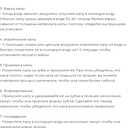
3. Варка капы:
- Когда вода закипит, аккуратно опустите капу в кипящую воду.
Обычно капу нужно держать в воде 30-60 секунд. Время варки
зависит от толщины материала капы, поэтому следуйте инструкциям
на упаковке.
4. Извлечение капы:
- С помощью ложки или щипцов аккуратно извлеките капу из воды и
быстро поместите её в холодную воду на 1-2 секунды, чтобы
остановить процесс варки.
5. Примерка капы:
- Поместите капу на зубы и прикусите её. При этом убедитесь, что
капа плотно сидит. Если капа не подошла по форме, вы можете
повторить процесс кипячения, чтобы она стала более гибкой.
6. Формирование:
- Прикусите капу и удерживайте её на зубах в течение нескольких
минут, чтобы она приняла форму зубов. Сделайте это перед
зеркалом, чтобы убедиться, что капа расположена правильно.
7. Охлаждение:
- Поместите капу в холодную воду на несколько минут, чтобы она
закрепила новую форму.