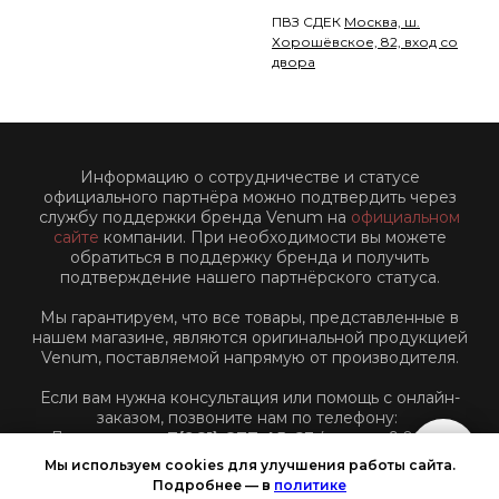
ПВЗ СДЕК
Москва, ш.
Хорошёвское, 82, вход со
двора
Информацию о сотрудничестве и статусе
официального партнёра можно подтвердить через
службу поддержки бренда Venum на
официальном
сайте
компании. При необходимости вы можете
обратиться в поддержку бренда и получить
подтверждение нашего партнёрского статуса.
Мы гарантируем, что все товары, представленные в
нашем магазине, являются оригинальной продукцией
Venum, поставляемой напрямую от производителя.
Если вам нужна консультация или помощь с онлайн-
заказом, позвоните нам по телефону:
Для звонков:
+7(961)-877-45-63
(пн-пт: с 9:00 до
18:00 по Московскому времени)
Мы используем cookies для улучшения работы сайта.
Подробнее — в
политике