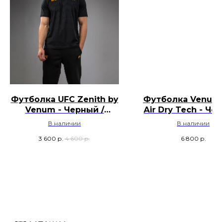
Футболка UFC Zenith by
Футболка Venum 
Venum - Черный /
Air Dry Tech - Че
Золото
песок
В наличии
В наличии
3 600
р.
4 600
р.
6 800
р.