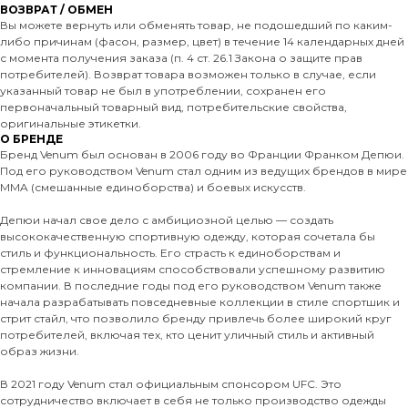
ВОЗВРАТ / ОБМЕН
Вы можете вернуть или обменять товар, не подошедший по каким-
либо причинам (фасон, размер, цвет) в течение 14 календарных дней
с момента получения заказа (п. 4 ст. 26.1 Закона о защите прав
потребителей). Возврат товара возможен только в случае, если
указанный товар не был в употреблении, сохранен его
первоначальный товарный вид, потребительские свойства,
оригинальные этикетки.
О БРЕНДЕ
Бренд Venum был основан в 2006 году во Франции Франком Депюи.
Под его руководством Venum стал одним из ведущих брендов в мире
MMA (смешанные единоборства) и боевых искусств.
Депюи начал свое дело с амбициозной целью — создать
высококачественную спортивную одежду, которая сочетала бы
стиль и функциональность. Его страсть к единоборствам и
стремление к инновациям способствовали успешному развитию
компании. В последние годы под его руководством Venum также
начала разрабатывать повседневные коллекции в стиле спортшик и
стрит стайл, что позволило бренду привлечь более широкий круг
потребителей, включая тех, кто ценит уличный стиль и активный
образ жизни.
В 2021 году Venum стал официальным спонсором UFC. Это
сотрудничество включает в себя не только производство одежды