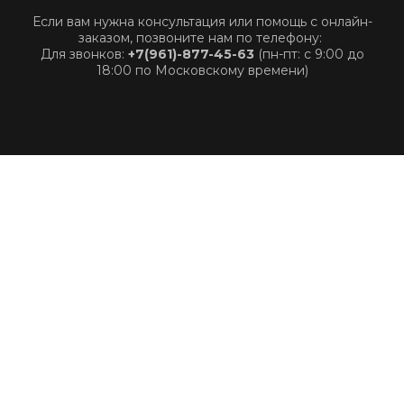
Если вам нужна консультация или помощь с онлайн-
заказом, позвоните нам по телефону:
Для звонков:
+7(961)-877-45-63
(пн-пт: с 9:00 до
18:00 по Московскому времени)