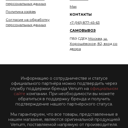
персональных данных
Мах
Политика cookies
КОНТАКТЫ
Согласие на обработку
+7 (961) 877-45-63
персональных данных
САМОВЫВОЗ
ПВЗ СДЕК
Москва, ш.
Хорошёвское, 82, вход со
двора
Информацию о сотрудничестве и статусе
официального партнёра можно подтвердить через
службу поддержки бренда Venum на
официальном
сайте
компании. При необходимости вы можете
обратиться в поддержку бренда и получить
подтверждение нашего партнёрского статуса.
Мы гарантируем, что все товары, представленные в
нашем магазине, являются оригинальной продукцией
Venum, поставляемой напрямую от производителя.