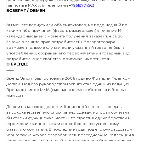
написать в MAX или телеграмм
+79618774563
ВОЗВРАТ / ОБМЕН
Вы можете вернуть или обменять товар, не подошедший по
каким-либо причинам (фасон, размер, цвет) в течение 14
календарных дней с момента получения заказа (п. 4 ст. 26.1
Закона о защите прав потребителей). Возврат товара
возможен только в случае, если указанный товар не был в
употреблении, сохранен его первоначальный товарный вид,
потребительские свойства, оригинальные этикетки.
О БРЕНДЕ
Бренд Venum был основан в 2006 году во Франции Франком
Депюи. Под его руководством Venum стал одним из ведущих
брендов в мире MMA (смешанные единоборства) и боевых
искусств.
Депюи начал свое дело с амбициозной целью — создать
высококачественную спортивную одежду, которая сочетала
бы стиль и функциональность. Его страсть к единоборствам и
стремление к инновациям способствовали успешному
развитию компании. В последние годы под его руководством
Venum также начала разрабатывать повседневные коллекции в
стиле спортшик и стрит стайл, что позволило бренду привлечь