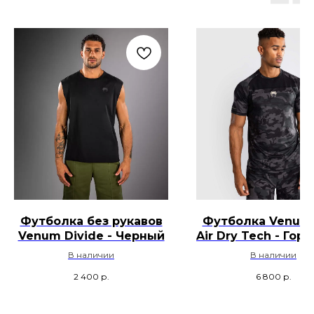
Футболка без рукавов
Футболка Venum 
Venum Divide - Черный
Air Dry Tech - Гор
камуфляж
В наличии
В наличии
2 400
р.
6 800
р.