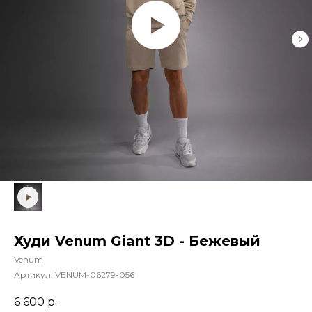
Худи Venum Giant 3D - Бежевый
Venum
Артикул:
VENUM-06279-056
6 600
р.