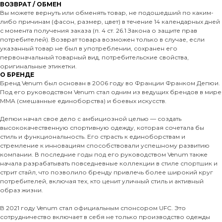
ВОЗВРАТ / ОБМЕН
Вы можете вернуть или обменять товар, не подошедший по каким-
либо причинам (фасон, размер, цвет) в течение 14 календарных дней
с момента получения заказа (п. 4 ст. 26.1 Закона о защите прав
потребителей). Возврат товара возможен только в случае, если
указанный товар не был в употреблении, сохранен его
первоначальный товарный вид, потребительские свойства,
оригинальные этикетки.
О БРЕНДЕ
Бренд Venum был основан в 2006 году во Франции Франком Депюи.
Под его руководством Venum стал одним из ведущих брендов в мире
MMA (смешанные единоборства) и боевых искусств.
Депюи начал свое дело с амбициозной целью — создать
высококачественную спортивную одежду, которая сочетала бы
стиль и функциональность. Его страсть к единоборствам и
стремление к инновациям способствовали успешному развитию
компании. В последние годы под его руководством Venum также
начала разрабатывать повседневные коллекции в стиле спортшик и
стрит стайл, что позволило бренду привлечь более широкий круг
потребителей, включая тех, кто ценит уличный стиль и активный
образ жизни.
В 2021 году Venum стал официальным спонсором UFC. Это
сотрудничество включает в себя не только производство одежды