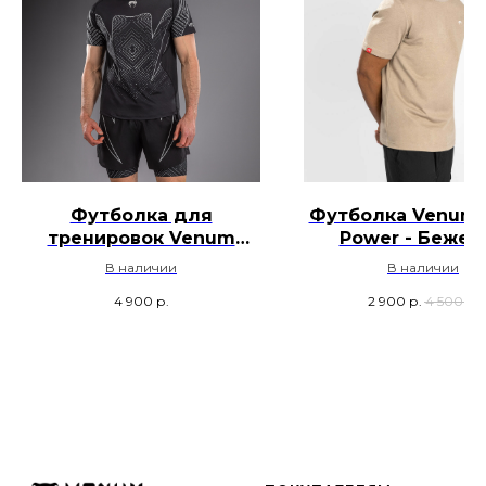
Футболка для
Футболка Venum S
тренировок Venum
Power - Бежев
Midnight Fury - Черный /
В наличии
В наличии
Серый
4 900
р.
2 900
р.
4 500
р.