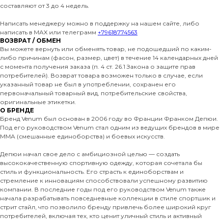
составляют от 3 до 4 недель.
Написать менеджеру можно в поддержку на нашем сайте, либо
написать в MAX или телеграмм
+79618774563
ВОЗВРАТ / ОБМЕН
Вы можете вернуть или обменять товар, не подошедший по каким-
либо причинам (фасон, размер, цвет) в течение 14 календарных дней
с момента получения заказа (п. 4 ст. 26.1 Закона о защите прав
потребителей). Возврат товара возможен только в случае, если
указанный товар не был в употреблении, сохранен его
первоначальный товарный вид, потребительские свойства,
оригинальные этикетки.
О БРЕНДЕ
Бренд Venum был основан в 2006 году во Франции Франком Депюи.
Под его руководством Venum стал одним из ведущих брендов в мире
MMA (смешанные единоборства) и боевых искусств.
Депюи начал свое дело с амбициозной целью — создать
высококачественную спортивную одежду, которая сочетала бы
стиль и функциональность. Его страсть к единоборствам и
стремление к инновациям способствовали успешному развитию
компании. В последние годы под его руководством Venum также
начала разрабатывать повседневные коллекции в стиле спортшик и
стрит стайл, что позволило бренду привлечь более широкий круг
потребителей, включая тех, кто ценит уличный стиль и активный