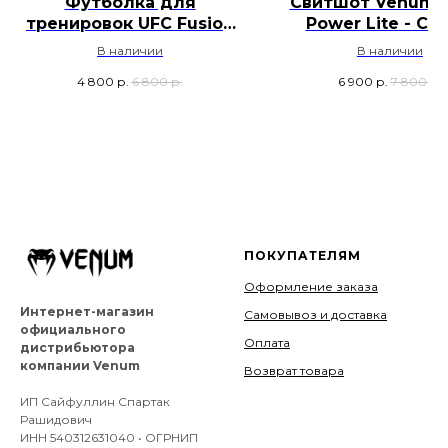
Футболка для
Свитшот Venum S
тренировок UFC Fusion
Power Lite - Се
by Venum Fight Week
В наличии
В наличии
Dry-Tech - Синий
4 800
р.
6 800
р.
6 900
р.
7 800
р.
ПОКУПАТЕЛЯМ
Оформление заказа
Интернет-магазин
Самовывоз и доставка
официального
Оплата
дистрибьютора
компании Venum
Возврат товара
ИП Сайфуллин Спартак
Рашидович
ИНН 540312631040 • ОГРНИП