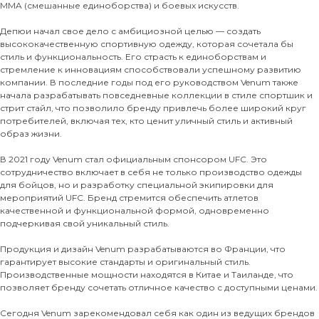
MMA (смешанные единоборства) и боевых искусств.
Депюи начал свое дело с амбициозной целью — создать
высококачественную спортивную одежду, которая сочетала бы
стиль и функциональность. Его страсть к единоборствам и
стремление к инновациям способствовали успешному развитию
компании. В последние годы под его руководством Venum также
начала разрабатывать повседневные коллекции в стиле спортшик и
стрит стайл, что позволило бренду привлечь более широкий круг
потребителей, включая тех, кто ценит уличный стиль и активный
образ жизни.
В 2021 году Venum стал официальным спонсором UFC. Это
сотрудничество включает в себя не только производство одежды
для бойцов, но и разработку специальной экипировки для
мероприятий UFC. Бренд стремится обеспечить атлетов
качественной и функциональной формой, одновременно
подчеркивая свой уникальный стиль.
Продукция и дизайн Venum разрабатываются во Франции, что
гарантирует высокие стандарты и оригинальный стиль.
Производственные мощности находятся в Китае и Таиланде, что
позволяет бренду сочетать отличное качество с доступными ценами.
Сегодня Venum зарекомендовал себя как один из ведущих брендов