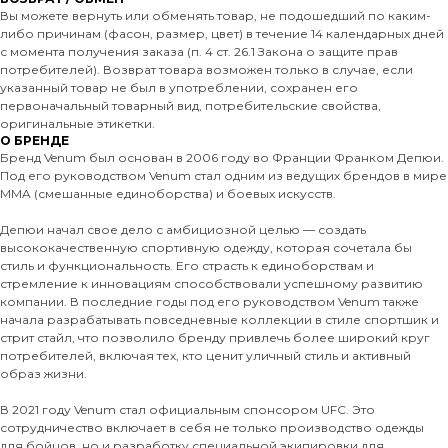
Вы можете вернуть или обменять товар, не подошедший по каким-
либо причинам (фасон, размер, цвет) в течение 14 календарных дней
с момента получения заказа (п. 4 ст. 26.1 Закона о защите прав
потребителей). Возврат товара возможен только в случае, если
указанный товар не был в употреблении, сохранен его
первоначальный товарный вид, потребительские свойства,
оригинальные этикетки.
О БРЕНДЕ
Бренд Venum был основан в 2006 году во Франции Франком Депюи.
Под его руководством Venum стал одним из ведущих брендов в мире
MMA (смешанные единоборства) и боевых искусств.
Депюи начал свое дело с амбициозной целью — создать
высококачественную спортивную одежду, которая сочетала бы
стиль и функциональность. Его страсть к единоборствам и
стремление к инновациям способствовали успешному развитию
компании. В последние годы под его руководством Venum также
начала разрабатывать повседневные коллекции в стиле спортшик и
стрит стайл, что позволило бренду привлечь более широкий круг
потребителей, включая тех, кто ценит уличный стиль и активный
образ жизни.
В 2021 году Venum стал официальным спонсором UFC. Это
сотрудничество включает в себя не только производство одежды
для бойцов, но и разработку специальной экипировки для