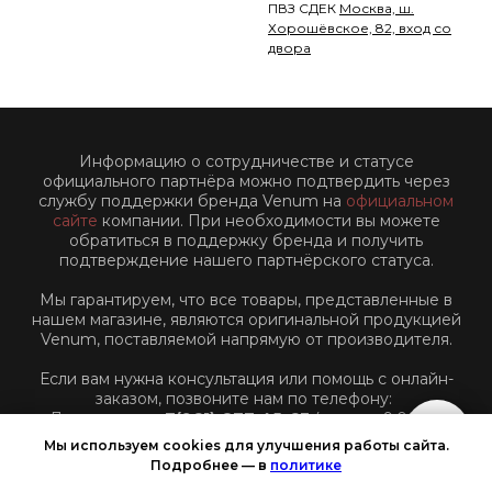
ПВЗ СДЕК
Москва, ш.
Хорошёвское, 82, вход со
двора
Информацию о сотрудничестве и статусе
официального партнёра можно подтвердить через
службу поддержки бренда Venum на
официальном
сайте
компании. При необходимости вы можете
обратиться в поддержку бренда и получить
подтверждение нашего партнёрского статуса.
Мы гарантируем, что все товары, представленные в
нашем магазине, являются оригинальной продукцией
Venum, поставляемой напрямую от производителя.
Если вам нужна консультация или помощь с онлайн-
заказом, позвоните нам по телефону:
Для звонков:
+7(961)-877-45-63
(пн-пт: с 9:00 до
18:00 по Московскому времени)
Мы используем cookies для улучшения работы сайта.
Подробнее — в
политике