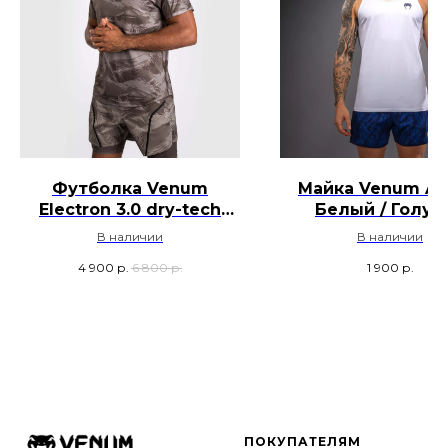
Футболка Venum
Майка Venum Aq
Electron 3.0 dry-tech
Белый / Голуб
для тренировок - Песок
В наличии
В наличии
4 900
р.
6 800
р.
1 900
р.
ПОКУПАТЕЛЯМ