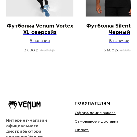
Футболка Venum Vortex
Футболка Silent P
XL оверсайз
Черный
В наличии
В наличии
3 600
р.
4 500
р.
3 600
р.
4 500
р.
ПОКУПАТЕЛЯМ
Оформление заказа
Интернет-магазин
Самовывоз и доставка
официального
Оплата
дистрибьютора
компании Venum