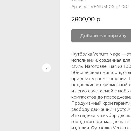
Артикул:
VENUM-06117-001
2800,00
р.
Добавить в корзину
Футболка Venum Naga — эт
исполнении, созданная для 
стиль. Изготовленная из 10
обеспечивает мягкость, от
при длительном ношении. Т
подчеркивает фирменный ха
и легко сочетаемой с любы
комплектов до повседневны
Продуманный крой гарантир
свободу движений и устойч
Это надежный выбор для еж
городского ритма, где важн
изделия. Футболка Venum —