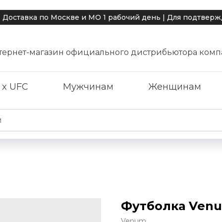
о Москве и МО 1 рабочий день | Для подтверждения дос
тернет-магазин официального дистрибьютора комп
 x UFC
Мужчинам
Женщинам
Футболка Venu
Venum