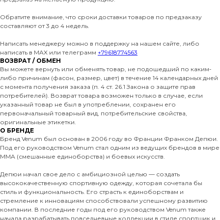
Обратите внимание, что сроки доставки товаров по предзаказу
составляют от 3 до 4 недель.
Написать менеджеру можно в поддержку на нашем сайте, либо
написать в MAX или телеграмм
+79618774563
ВОЗВРАТ / ОБМЕН
Вы можете вернуть или обменять товар, не подошедший по каким-
либо причинам (фасон, размер, цвет) в течение 14 календарных дней
с момента получения заказа (п. 4 ст. 26.1 Закона о защите прав
потребителей). Возврат товара возможен только в случае, если
указанный товар не был в употреблении, сохранен его
первоначальный товарный вид, потребительские свойства,
оригинальные этикетки.
О БРЕНДЕ
Бренд Venum был основан в 2006 году во Франции Франком Депюи.
Под его руководством Venum стал одним из ведущих брендов в мире
MMA (смешанные единоборства) и боевых искусств.
Депюи начал свое дело с амбициозной целью — создать
высококачественную спортивную одежду, которая сочетала бы
стиль и функциональность. Его страсть к единоборствам и
стремление к инновациям способствовали успешному развитию
компании. В последние годы под его руководством Venum также
начала разрабатывать повседневные коллекции в стиле спортшик и