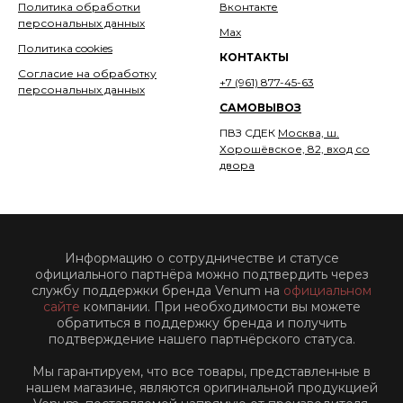
Политика обработки
Вконтакте
персональных данных
Мах
Политика cookies
КОНТАКТЫ
Согласие на обработку
+7 (961) 877-45-63
персональных данных
САМОВЫВОЗ
ПВЗ СДЕК
Москва, ш.
Хорошёвское, 82, вход со
двора
Информацию о сотрудничестве и статусе
официального партнёра можно подтвердить через
службу поддержки бренда Venum на
официальном
сайте
компании. При необходимости вы можете
обратиться в поддержку бренда и получить
подтверждение нашего партнёрского статуса.
Мы гарантируем, что все товары, представленные в
нашем магазине, являются оригинальной продукцией