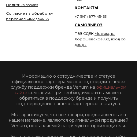
Политика cookies
КОНТАКТЫ
Согласие на обработку
+7 (961) 877-45-63
персональных данных
САМОВЫВОЗ
ПВЗ СДЕК
Москва, ш.
Хорошёвское, 82, вход со
двора
Информацию о сотрудничестве и статусе
официального партнёра можно подтвердить через
службу поддержки бренда Venum на
официальном
сайте
компании. При необходимости вы можете
обратиться в поддержку бренда и получить
подтверждение нашего партнёрского статуса.
Мы гарантируем, что все товары, представленные в
нашем магазине, являются оригинальной продукцией
Venum, поставляемой напрямую от производителя.
Если вам нужна консультация или помощь с онлайн-