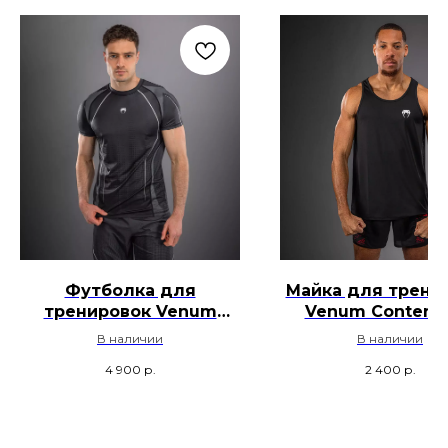
Футболка для
Майка для трени
тренировок Venum
Venum Contende
Stealth - Черный
Черный
В наличии
В наличии
4 900
р.
2 400
р.