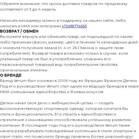
Обратите внимание, что сроки доставки товаров по предзаказу
составляют от 3 до 4 недель.
Написать менеджеру можно в поддержку на нашем сайте, либо
написать в MAX или телеграмм
+79618774563
ВОЗВРАТ / ОБМЕН
Вы можете вернуть или обменять товар, не подошедший по каким-
либо причинам (фасон, размер, цвет) в течение 14 календарных дней
с момента получения заказа (п. 4 ст. 26.1 Закона о защите прав
потребителей). Возврат товара возможен только в случае, если
указанный товар не был в употреблении, сохранен его
первоначальный товарный вид, потребительские свойства,
оригинальные этикетки.
О БРЕНДЕ
Бренд Venum был основан в 2006 году во Франции Франком Депюи.
Под его руководством Venum стал одним из ведущих брендов в мире
MMA (смешанные единоборства) и боевых искусств.
Депюи начал свое дело с амбициозной целью — создать
высококачественную спортивную одежду, которая сочетала бы
стиль и функциональность. Его страсть к единоборствам и
стремление к инновациям способствовали успешному развитию
компании. В последние годы под его руководством Venum также
начала разрабатывать повседневные коллекции в стиле спортшик и
стрит стайл, что позволило бренду привлечь более широкий круг