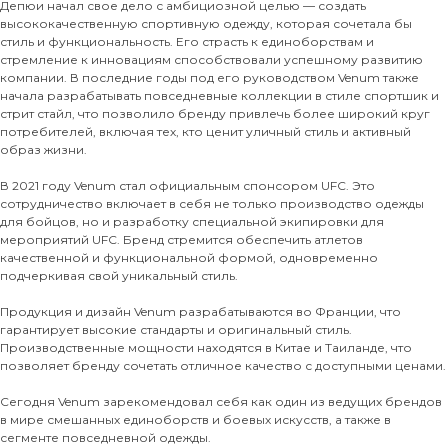
Депюи начал свое дело с амбициозной целью — создать
высококачественную спортивную одежду, которая сочетала бы
стиль и функциональность. Его страсть к единоборствам и
стремление к инновациям способствовали успешному развитию
компании. В последние годы под его руководством Venum также
начала разрабатывать повседневные коллекции в стиле спортшик и
стрит стайл, что позволило бренду привлечь более широкий круг
потребителей, включая тех, кто ценит уличный стиль и активный
образ жизни.
В 2021 году Venum стал официальным спонсором UFC. Это
сотрудничество включает в себя не только производство одежды
для бойцов, но и разработку специальной экипировки для
мероприятий UFC. Бренд стремится обеспечить атлетов
качественной и функциональной формой, одновременно
подчеркивая свой уникальный стиль.
Продукция и дизайн Venum разрабатываются во Франции, что
гарантирует высокие стандарты и оригинальный стиль.
Производственные мощности находятся в Китае и Таиланде, что
позволяет бренду сочетать отличное качество с доступными ценами.
Сегодня Venum зарекомендовал себя как один из ведущих брендов
в мире смешанных единоборств и боевых искусств, а также в
сегменте повседневной одежды.