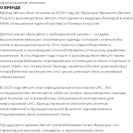
оригинальные этикетки.
О БРЕНДЕ
Бренд Venum был основан в 2006 году во Франции Франком Депюи.
Под его руководством Venum стал одним из ведущих брендов в мире
MMA (смешанные единоборства) и боевых искусств.
Депюи начал свое дело с амбициозной целью — создать
высококачественную спортивную одежду, которая сочетала бы
стиль и функциональность. Его страсть к единоборствам и
стремление к инновациям способствовали успешному развитию
компании. В последние годы под его руководством Venum также
начала разрабатывать повседневные коллекции в стиле спортшик и
стрит стайл, что позволило бренду привлечь более широкий круг
потребителей, включая тех, кто ценит уличный стиль и активный
образ жизни.
В 2021 году Venum стал официальным спонсором UFC. Это
сотрудничество включает в себя не только производство одежды
для бойцов, но и разработку специальной экипировки для
мероприятий UFC. Бренд стремится обеспечить атлетов
качественной и функциональной формой, одновременно
подчеркивая свой уникальный стиль.
Продукция и дизайн Venum разрабатываются во Франции, что
гарантирует высокие стандарты и оригинальный стиль.