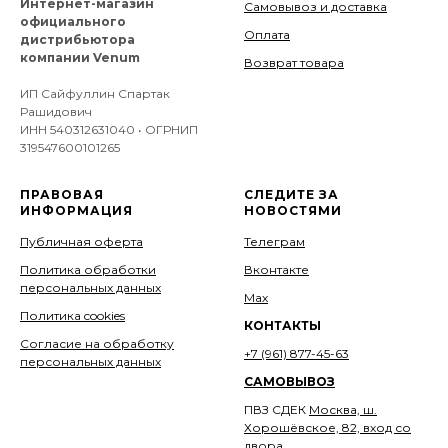
Интернет-магазин
Самовывоз и доставка
официального
Оплата
дистрибьютора
компании Venum
Возврат товара
ИП Сайфуллин Спартак
Рашидович
ИНН 540312631040 • ОГРНИП
319547600101265
ПРАВОВАЯ
СЛЕДИТЕ ЗА
ИНФОРМАЦИЯ
НОВОСТЯМИ
Публичная оферта
Телеграм
Политика обработки
Вконтакте
персональных данных
Мах
Политика cookies
КОНТАКТЫ
Согласие на обработку
+7 (961) 877-45-63
персональных данных
САМОВЫВОЗ
ПВЗ СДЕК
Москва, ш.
Хорошёвское, 82, вход со
двора