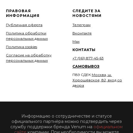
ПРАВОВАЯ
СЛЕДИТЕ ЗА
ИНФОРМАЦИЯ
НОВОСТЯМИ
Публичная оферта
Телеграм
Политика обработки
Вконтакте
персональных данных
Мах
Политика cookies
КОНТАКТЫ
Согласие на обработку
+7 (961) 877-45-63
персональных данных
САМОВЫВОЗ
ПВЗ СДЕК
Москва, ш.
Хорошёвское, 82, вход со
двора
Информацию о сотрудничестве и статусе
официального партнёра можно подтвердить через
службу поддержки бренда Venum на
официальном
сайте
компании. При необходимости вы можете