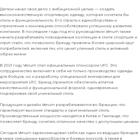
Депюи начал свое дело с амбициозной целью — создать
высококачественную спортивную одежду, которая сочетала бы
стиль и функциональность. Его страсть к единоборствам и
стремление к инновациям способствовали успешному развитию
компании. В последние годы под его руководством Venum также
начала разрабатывать повседневные коллекции в стиле спортшик и
стрит стайл, что позволило бренду привлечь более широкий круг
потребителей, включая тех, кто ценит уличный стиль и активный
образ жизни.
В 2021 году Venum стал официальным спонсором UFC. Это
сотрудничество включает в себя не только производство одежды
для бойцов, но и разработку специальной экипировки для
мероприятий UFC. Бренд стремится обеспечить атлетов
качественной и функциональной формой, одновременно
подчеркивая свой уникальный стиль.
Продукция и дизайн Venum разрабатываются во Франции, что
гарантирует высокие стандарты и оригинальный стиль.
Производственные мощности находятся в Китае и Таиланде, что
позволяет бренду сочетать отличное качество с доступными ценами.
Сегодня Venum зарекомендовал себя как один из ведущих брендов
в мире смешанных единоборств и боевых искусств, а также в