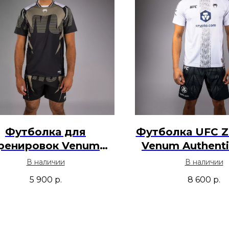
Футболка для
Футболка UFC Ze
ренировок Venum
Venum Authenti
renaline - Черный /
Night - Бе
В наличии
В наличии
Песок
5 900
р.
8 600
р.