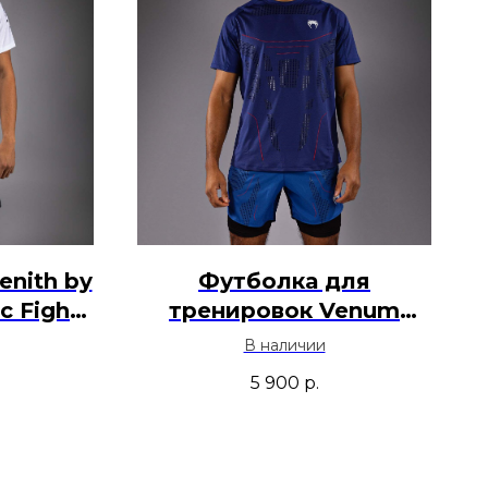
nith by
Футболка для
c Fight
тренировок Venum
лый
Technical 3.0 - Синий
В наличии
5 900
р.