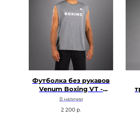
Футболка без рукавов
Venum Boxing VT -
т
Серый
Ad
В наличии
2 200
р.