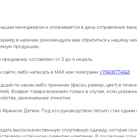
 нашим менеджером и оплачивается в день отправления заказ
размер в наличии, рекомендуем вам обратиться к нашему м
аемую продукцию.
 предзаказу составляют от 3 до 4 недель.
сайте, либо написать в MAX или телеграмм
+79618774563
дший по каким-либо причинам (фасон, размер, цвет) в течен
телей). Возврат товара возможен только в случае, если указан
ойства, оригинальные этикетки.
и Франком Депюи. Под его руководством Venum стал одним
дать высококачественную спортивную одежду, которая сочет
ствовали успешному развитию компании. В последние годы