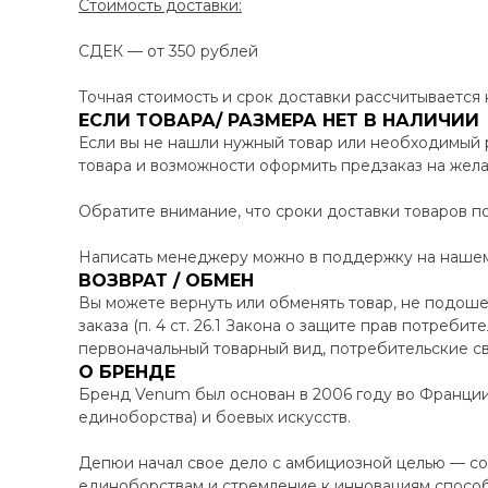
Стоимость доставки:
СДЕК — от 350 рублей
Точная стоимость и срок доставки рассчитывается
ЕСЛИ ТОВАРА/ РАЗМЕРА НЕТ В НАЛИЧИИ
Если вы не нашли нужный товар или необходимый 
товара и возможности оформить предзаказ на жел
Обратите внимание, что сроки доставки товаров по
Написать менеджеру можно в поддержку на нашем 
ВОЗВРАТ / ОБМЕН
Вы можете вернуть или обменять товар, не подоше
заказа (п. 4 ст. 26.1 Закона о защите прав потреби
первоначальный товарный вид, потребительские св
О БРЕНДЕ
Бренд Venum был основан в 2006 году во Франци
единоборства) и боевых искусств.
Депюи начал свое дело с амбициозной целью — соз
единоборствам и стремление к инновациям способ