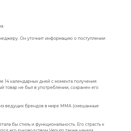
а.
енеджеру. Он уточнит информацию о поступлении
ие 14 календарных дней с момента получения
ный товар не был в употреблении, сохранен его
 из ведущих брендов в мире MMA (смешанные
ала бы стиль и функциональность. Его страсть к
 под его руководством Venum также начала