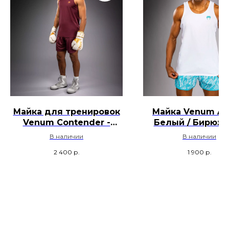
Майка для тренировок
Майка Venum Aq
Venum Contender -
Белый / Бирюзо
Бургундий
В наличии
В наличии
2 400
р.
1 900
р.