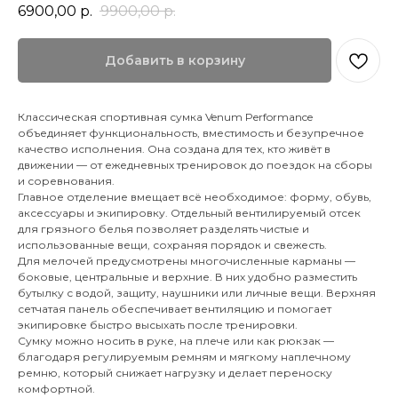
6900,00
р.
9900,00
р.
Добавить в корзину
Классическая спортивная сумка Venum Performance
объединяет функциональность, вместимость и безупречное
качество исполнения. Она создана для тех, кто живёт в
движении — от ежедневных тренировок до поездок на сборы
и соревнования.
Главное отделение вмещает всё необходимое: форму, обувь,
аксессуары и экипировку. Отдельный вентилируемый отсек
для грязного белья позволяет разделять чистые и
использованные вещи, сохраняя порядок и свежесть.
Для мелочей предусмотрены многочисленные карманы —
боковые, центральные и верхние. В них удобно разместить
бутылку с водой, защиту, наушники или личные вещи. Верхняя
сетчатая панель обеспечивает вентиляцию и помогает
экипировке быстро высыхать после тренировки.
Сумку можно носить в руке, на плече или как рюкзак —
благодаря регулируемым ремням и мягкому наплечному
ремню, который снижает нагрузку и делает переноску
комфортной.