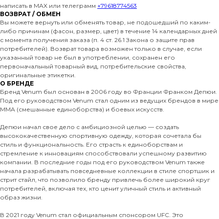
написать в MAX или телеграмм
+79618774563
ВОЗВРАТ / ОБМЕН
Вы можете вернуть или обменять товар, не подошедший по каким-
либо причинам (фасон, размер, цвет) в течение 14 календарных дней
с момента получения заказа (п. 4 ст. 26.1 Закона о защите прав
потребителей). Возврат товара возможен только в случае, если
указанный товар не был в употреблении, сохранен его
первоначальный товарный вид, потребительские свойства,
оригинальные этикетки.
О БРЕНДЕ
Бренд Venum был основан в 2006 году во Франции Франком Депюи.
Под его руководством Venum стал одним из ведущих брендов в мире
MMA (смешанные единоборства) и боевых искусств.
Депюи начал свое дело с амбициозной целью — создать
высококачественную спортивную одежду, которая сочетала бы
стиль и функциональность. Его страсть к единоборствам и
стремление к инновациям способствовали успешному развитию
компании. В последние годы под его руководством Venum также
начала разрабатывать повседневные коллекции в стиле спортшик и
стрит стайл, что позволило бренду привлечь более широкий круг
потребителей, включая тех, кто ценит уличный стиль и активный
образ жизни.
В 2021 году Venum стал официальным спонсором UFC. Это