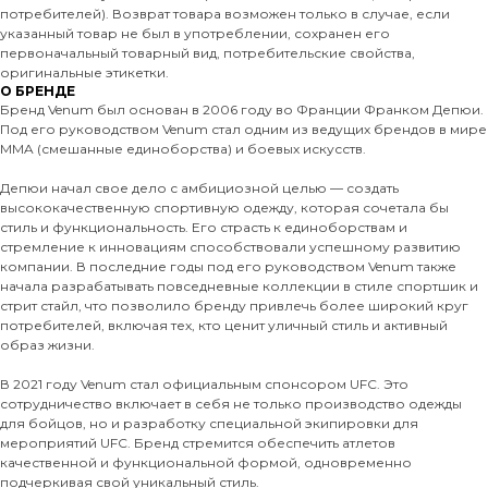
потребителей). Возврат товара возможен только в случае, если
указанный товар не был в употреблении, сохранен его
первоначальный товарный вид, потребительские свойства,
оригинальные этикетки.
О БРЕНДЕ
Бренд Venum был основан в 2006 году во Франции Франком Депюи.
Под его руководством Venum стал одним из ведущих брендов в мире
MMA (смешанные единоборства) и боевых искусств.
Депюи начал свое дело с амбициозной целью — создать
высококачественную спортивную одежду, которая сочетала бы
стиль и функциональность. Его страсть к единоборствам и
стремление к инновациям способствовали успешному развитию
компании. В последние годы под его руководством Venum также
начала разрабатывать повседневные коллекции в стиле спортшик и
стрит стайл, что позволило бренду привлечь более широкий круг
потребителей, включая тех, кто ценит уличный стиль и активный
образ жизни.
В 2021 году Venum стал официальным спонсором UFC. Это
сотрудничество включает в себя не только производство одежды
для бойцов, но и разработку специальной экипировки для
мероприятий UFC. Бренд стремится обеспечить атлетов
качественной и функциональной формой, одновременно
подчеркивая свой уникальный стиль.