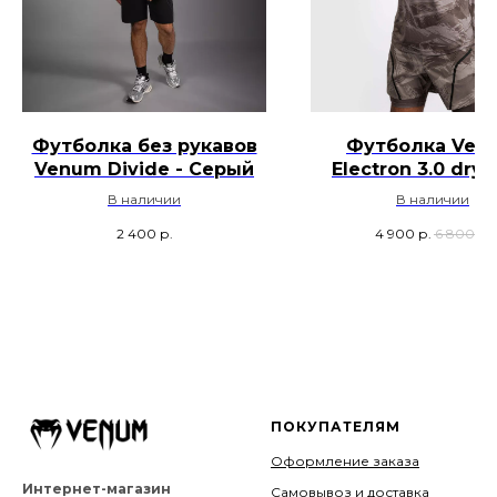
Футболка без рукавов
Футболка Ven
Venum Divide - Серый
Electron 3.0 dry-
для тренировок -
В наличии
В наличии
2 400
р.
4 900
р.
6 800
р.
ПОКУПАТЕЛЯМ
Оформление заказа
Интернет-магазин
Самовывоз и доставка