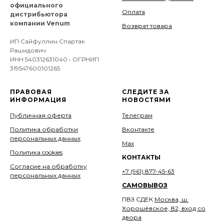
официального
Оплата
дистрибьютора
компании Venum
Возврат товара
ИП Сайфуллин Спартак
Рашидович
ИНН 540312631040 • ОГРНИП
319547600101265
ПРАВОВАЯ
СЛЕДИТЕ ЗА
ИНФОРМАЦИЯ
НОВОСТЯМИ
Публичная оферта
Телеграм
Политика обработки
Вконтакте
персональных данных
Мах
Политика cookies
КОНТАКТЫ
Согласие на обработку
+7 (961) 877-45-63
персональных данных
САМОВЫВОЗ
ПВЗ СДЕК
Москва, ш.
Хорошёвское, 82, вход со
двора