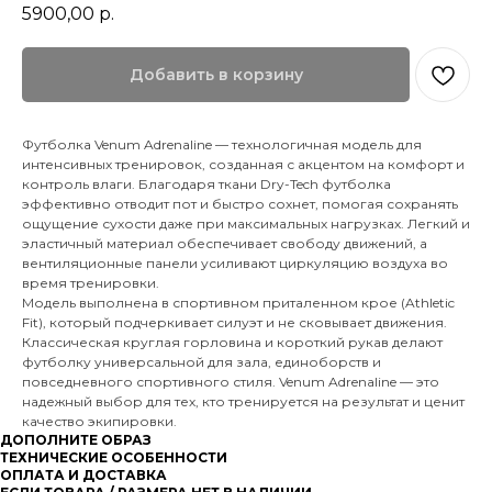
5900,00
р.
Добавить в корзину
Футболка Venum Adrenaline — технологичная модель для
интенсивных тренировок, созданная с акцентом на комфорт и
контроль влаги. Благодаря ткани Dry-Tech футболка
эффективно отводит пот и быстро сохнет, помогая сохранять
ощущение сухости даже при максимальных нагрузках. Легкий и
эластичный материал обеспечивает свободу движений, а
вентиляционные панели усиливают циркуляцию воздуха во
время тренировки.
Модель выполнена в спортивном приталенном крое (Athletic
Fit), который подчеркивает силуэт и не сковывает движения.
Классическая круглая горловина и короткий рукав делают
футболку универсальной для зала, единоборств и
повседневного спортивного стиля. Venum Adrenaline — это
надежный выбор для тех, кто тренируется на результат и ценит
качество экипировки.
ДОПОЛНИТЕ ОБРАЗ
ТЕХНИЧЕСКИЕ ОСОБЕННОСТИ
ОПЛАТА И ДОСТАВКА