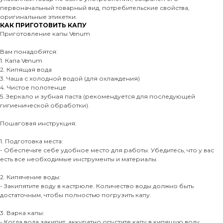
первоначальный товарный вид, потребительские свойства,
оригинальные этикетки.
КАК ПРИГОТОВИТЬ КАПУ
Приготовление капы Venum
Вам понадобятся:
1. Капа Venum
2. Кипящая вода
3. Чаша с холодной водой (для охлаждения)
4. Чистое полотенце
5. Зеркало и зубная паста (рекомендуется для последующей
гигиенической обработки).
Пошаговая инструкция:
1. Подготовка места:
- Обеспечьте себе удобное место для работы. Убедитесь, что у вас
есть все необходимые инструменты и материалы.
2. Кипячение воды:
- Закипятите воду в кастрюле. Количество воды должно быть
достаточным, чтобы полностью погрузить капу.
3. Варка капы:
- Когда вода закипит, аккуратно опустите капу в кипящую воду.