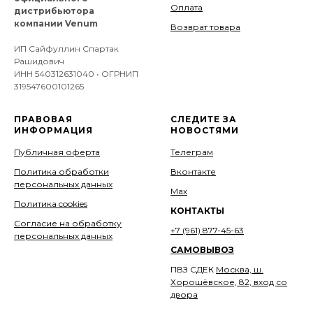
Оплата
дистрибьютора
компании Venum
Возврат товара
ИП Сайфуллин Спартак
Рашидович
ИНН 540312631040 • ОГРНИП
319547600101265
ПРАВОВАЯ
СЛЕДИТЕ ЗА
ИНФОРМАЦИЯ
НОВОСТЯМИ
Публичная оферта
Телеграм
Политика обработки
Вконтакте
персональных данных
Мах
Политика cookies
КОНТАКТЫ
Согласие на обработку
+7 (961) 877-45-63
персональных данных
САМОВЫВОЗ
ПВЗ СДЕК
Москва, ш.
Хорошёвское, 82, вход со
двора