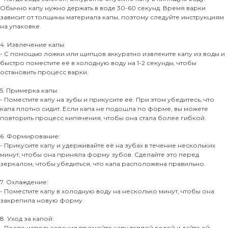
Обычно капу нужно держать в воде 30-60 секунд. Время варки
зависит от толщины материала капы, поэтому следуйте инструкциям
на упаковке.
4. Извлечение капы:
- С помощью ложки или щипцов аккуратно извлеките капу из воды и
быстро поместите её в холодную воду на 1-2 секунды, чтобы
остановить процесс варки.
5. Примерка капы:
- Поместите капу на зубы и прикусите её. При этом убедитесь, что
капа плотно сидит. Если капа не подошла по форме, вы можете
повторить процесс кипячения, чтобы она стала более гибкой.
6. Формирование:
- Прикусите капу и удерживайте её на зубах в течение нескольких
минут, чтобы она приняла форму зубов. Сделайте это перед
зеркалом, чтобы убедиться, что капа расположена правильно.
7. Охлаждение:
- Поместите капу в холодную воду на несколько минут, чтобы она
закрепила новую форму.
8. Уход за капой:
- После использования промойте капу теплой водой и дайте ей