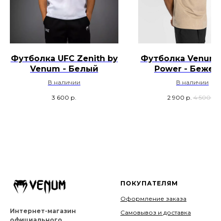
Футболка UFC Zenith by
Футболка Venum S
Venum - Белый
Power - Бежев
В наличии
В наличии
3 600
р.
2 900
р.
4 500
р.
ПОКУПАТЕЛЯМ
Оформление заказа
Интернет-магазин
Самовывоз и доставка
официального