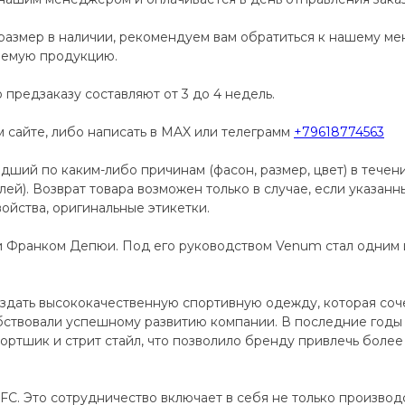
размер в наличии, рекомендуем вам обратиться к нашему м
аемую продукцию.
 предзаказу составляют от 3 до 4 недель.
сайте, либо написать в MAX или телеграмм
+79618774563
дший по каким-либо причинам (фасон, размер, цвет) в течен
телей). Возврат товара возможен только в случае, если указан
ойства, оригинальные этикетки.
и Франком Депюи. Под его руководством Venum стал одним
дать высококачественную спортивную одежду, которая сочет
ствовали успешному развитию компании. В последние годы
ортшик и стрит стайл, что позволило бренду привлечь более 
C. Это сотрудничество включает в себя не только производ