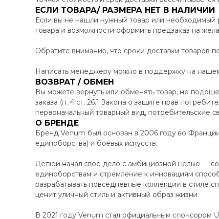
ЕСЛИ ТОВАРА/ РАЗМЕРА НЕТ В НАЛИЧИИ
Если вы не нашли нужный товар или необходимый 
товара и возможности оформить предзаказ на жел
Обратите внимание, что сроки доставки товаров по
Написать менеджеру можно в поддержку на нашем 
ВОЗВРАТ / ОБМЕН
Вы можете вернуть или обменять товар, не подоше
заказа (п. 4 ст. 26.1 Закона о защите прав потреби
первоначальный товарный вид, потребительские св
О БРЕНДЕ
Бренд Venum был основан в 2006 году во Франци
единоборства) и боевых искусств.
Депюи начал свое дело с амбициозной целью — соз
единоборствам и стремление к инновациям способ
разрабатывать повседневные коллекции в стиле сп
ценит уличный стиль и активный образ жизни.
В 2021 году Venum стал официальным спонсором UF