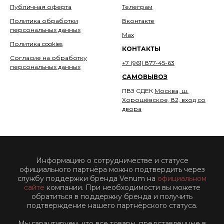
Публичная оферта
Телеграм
Политика обработки
Вконтакте
персональных данных
Мах
Политика cookies
КОНТАКТЫ
Согласие на обработку
+7 (961) 877-45-63
персональных данных
САМОВЫВОЗ
ПВЗ СДЕК
Москва, ш.
Хорошёвское, 82, вход со
двора
Информацию о сотрудничестве и статусе
официального партнёра можно подтвердить через
службу поддержки бренда Venum на
официальном
сайте
компании. При необходимости вы можете
обратиться в поддержку бренда и получить
подтверждение нашего партнёрского статуса.
Мы гарантируем, что все товары, представленные в