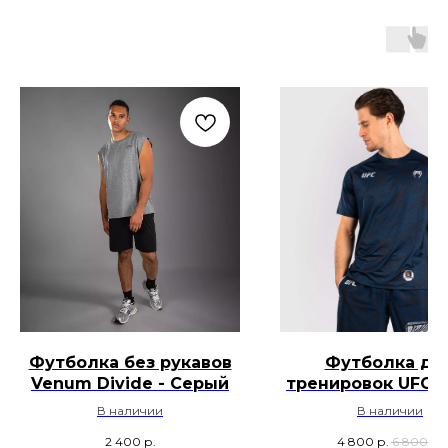
Футболка без рукавов
Футболка дл
Venum Divide - Серый
тренировок UFC F
by Venum Fight 
В наличии
В наличии
Dry-Tech - Син
2 400
р.
4 800
р.
6 800
р.