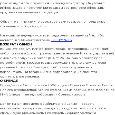
рекомендуем вам обратиться к нашему менеджеру. Он уточнит
информацию о поступлении товара и возможности оформить
предзаказ на желаемую продукцию.
Обратите внимание, что сроки доставки товаров по предзаказу
составляют от 3 до 4 недель.
Написать менеджеру можно в поддержку на нашем сайте, либо
написать в MAX или телеграмм
+79618774563
ВОЗВРАТ / ОБМЕН
Вы можете вернуть или обменять товар, не подошедший по каким-
либо причинам (фасон, размер, цвет) в течение 14 календарных дней
с момента получения заказа (п. 4 ст. 26.1 Закона о защите прав
потребителей). Возврат товара возможен только в случае, если
указанный товар не был в употреблении, сохранен его
первоначальный товарный вид, потребительские свойства,
оригинальные этикетки.
О БРЕНДЕ
Бренд Venum был основан в 2006 году во Франции Франком Депюи.
Под его руководством Venum стал одним из ведущих брендов в мире
MMA (смешанные единоборства) и боевых искусств.
Депюи начал свое дело с амбициозной целью — создать
высококачественную спортивную одежду, которая сочетала бы
стиль и функциональность. Его страсть к единоборствам и